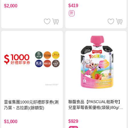
$419
$2,000
折
聯馥食品【PASCUAL帕斯夸】
雲雀集團1000元好禮即享券(涮
兒童草莓香蕉優格(袋裝)80g/袋
乃葉、古拉爵)(餘額型)
x24入
$929
$1,000