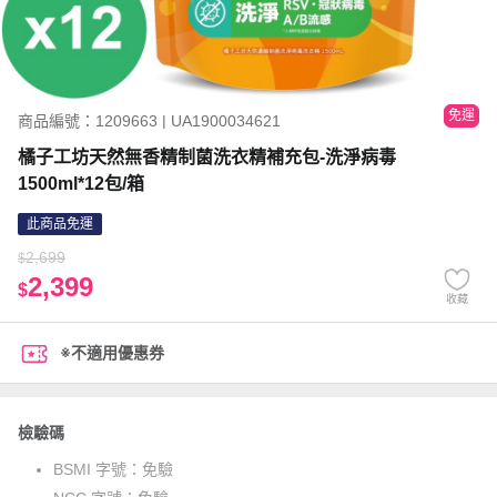
免運
商品編號：1209663 | UA1900034621
橘子工坊天然無香精制菌洗衣精補充包-洗淨病毒
1500ml*12包/箱
此商品免運
2,699
$
2,399
$
收藏
※不適用優惠券
檢驗碼
BSMI 字號：
免驗