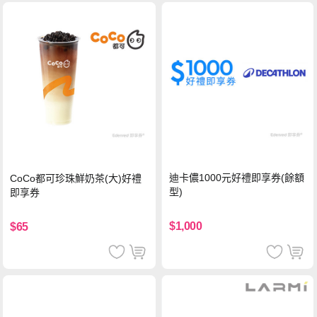
迪卡儂1000元好禮即享券(餘額
CoCo都可珍珠鮮奶茶(大)好禮
型)
即享券
$1,000
$65