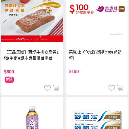
美廉社100元好禮即享券(餘額
【王品集團】西堤牛排商品券1
型)
張(單張)(紙本券售價含平台物
流處理費用)
$100
$800
免運