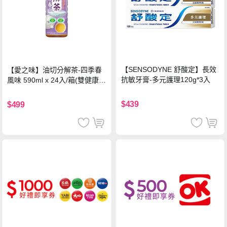
【SENSODYNE 舒酸定】長效
【愛之味】油切分解茶-四季春
抗敏牙膏-多元護理120g*3入
風味 590ml x 24入/箱(雙健康認
證四季春茶)
$439
$499