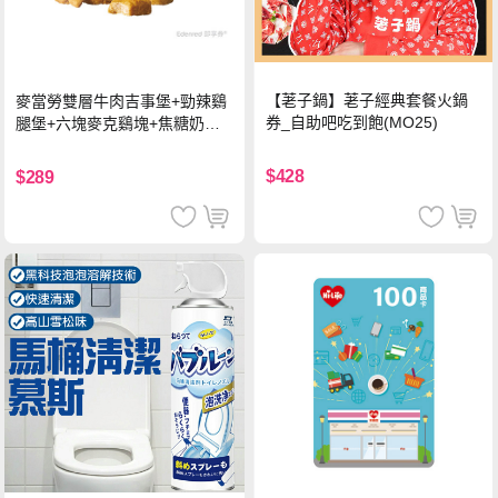
【荖子鍋】荖子經典套餐火鍋
麥當勞雙層牛肉吉事堡+勁辣鷄
券_自助吧吃到飽(MO25)
腿堡+六塊麥克鷄塊+焦糖奶茶
(冰)*2 好禮即享券
$428
$289