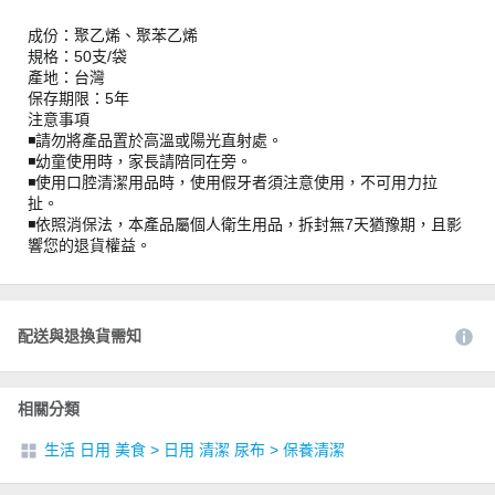
成份：聚乙烯、聚苯乙烯
規格：50支/袋
產地：台灣
保存期限：5年
注意事項
◾️請勿將產品置於高溫或陽光直射處。
◾️幼童使用時，家長請陪同在旁。
◾️使用口腔清潔用品時，使用假牙者須注意使用，不可用力拉
扯。
◾️依照消保法，本產品屬個人衛生用品，拆封無7天猶豫期，且影
響您的退貨權益。
配送與退換貨需知
相關分類
生活 日用 美食
>
日用 清潔 尿布
>
保養清潔