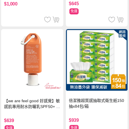
$645
$1,000
免運
倍潔雅超質感抽取式衛生紙150
【we are feel good 好感覺】敏
抽x84包/箱
感肌專用耐水防曬乳SPF50+ 7
5ml/瓶 X1瓶
$939
$639
免運
免運