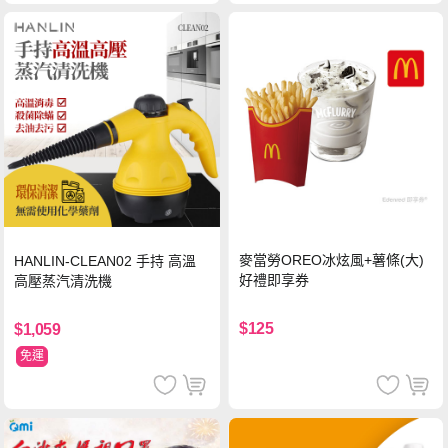
麥當勞OREO冰炫風+薯條(大)
HANLIN-CLEAN02 手持 高溫
好禮即享券
高壓蒸汽清洗機
$125
$1,059
免運