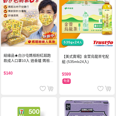
結緣品★白沙屯媽祖粉紅超跑
【美式賣場】金萱烏龍茶宅配
款成人口罩10入 過香爐 媽祖加
組 (535mlx24入)
持
$140
$599
免運