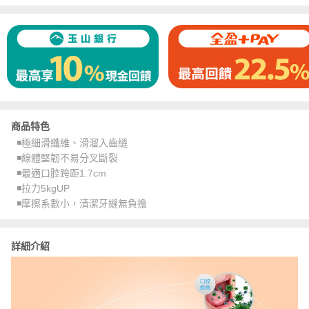
商品特色
◾️極細滑纖維、滑溜入齒縫
◾️線體堅韌不易分叉斷裂
◾️最適口腔跨距1.7cm
◾️拉力5kgUP
◾️摩擦系數小，清潔牙縫無負擔
詳細介紹