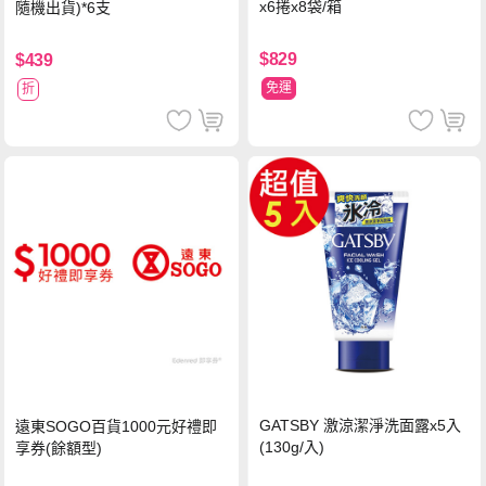
x6捲x8袋/箱
隨機出貨)*6支
$829
$439
免運
折
GATSBY 激涼潔淨洗面露x5入
遠東SOGO百貨1000元好禮即
(130g/入)
享券(餘額型)