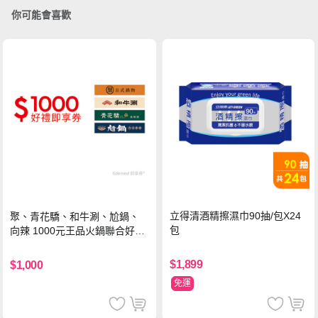
你可能會喜歡
立得清酒精擦濕巾90抽/包X24
聚、青花驕、和牛涮、尬鍋、
包
向辣 1000元王品火鍋聯合好禮
即享券(一次抵用型)
$1,899
$1,000
免運