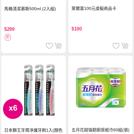
萊爾富100元虛擬商品卡
馬桶清潔慕斯500ml (2入組)
$100
$299
折
五月花超強韌廚房紙巾60組(張)
日本獅王牙周淨護牙刷1入(顏色