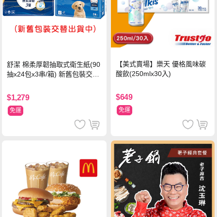
【美式賣場】樂天 優格風味碳
舒潔 棉柔厚韌抽取式衛生紙(90
酸飲(250mlx30入)
抽x24包x3串/箱) 新舊包裝交替
出貨
$649
$1,279
免運
免運