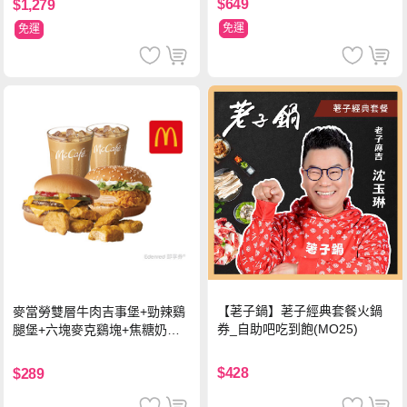
$649
$1,279
免運
免運
【荖子鍋】荖子經典套餐火鍋
麥當勞雙層牛肉吉事堡+勁辣鷄
券_自助吧吃到飽(MO25)
腿堡+六塊麥克鷄塊+焦糖奶茶
(冰)*2 好禮即享券
$428
$289