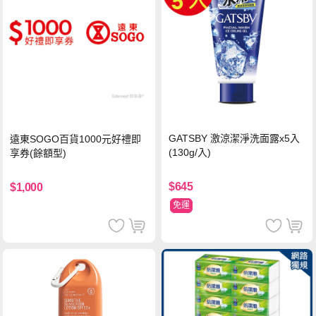
GATSBY 激涼潔淨洗面露x5入
遠東SOGO百貨1000元好禮即
(130g/入)
享券(餘額型)
$645
$1,000
免運