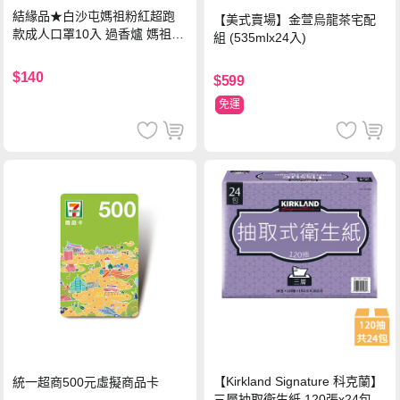
結緣品★白沙屯媽祖粉紅超跑
【美式賣場】金萱烏龍茶宅配
款成人口罩10入 過香爐 媽祖加
組 (535mlx24入)
持
$140
$599
免運
【Kirkland Signature 科克蘭】
統一超商500元虛擬商品卡
三層抽取衛生紙 120張x24包x1