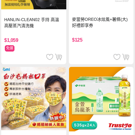
麥當勞OREO冰炫風+薯條(大)
HANLIN-CLEAN02 手持 高溫
好禮即享券
高壓蒸汽清洗機
$125
$1,059
免運