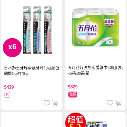
五月花超強韌廚房紙巾60組(張)
日本獅王牙周淨護牙刷1入(顏色
x6捲x8袋/箱
隨機出貨)*6支
$829
$439
免運
折