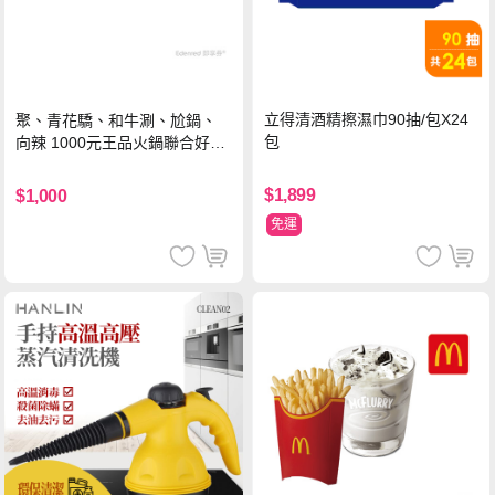
立得清酒精擦濕巾90抽/包X24
聚、青花驕、和牛涮、尬鍋、
包
向辣 1000元王品火鍋聯合好禮
即享券(一次抵用型)
$1,899
$1,000
免運