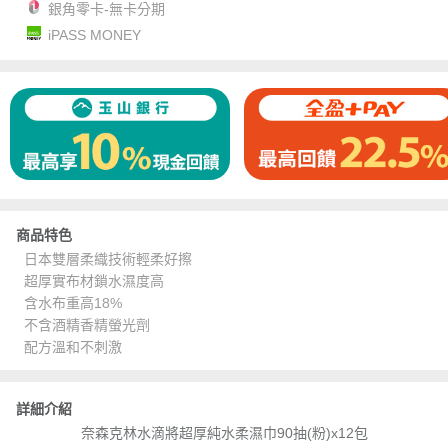
銀角零卡-無卡分期
iPASS MONEY
商品特色
日本雙層柔織技術輕柔好擦
超厚實布材鎖水濕度高
含水布重高18%
不含酒精香精螢光劑
配方溫和不刺激
詳細介紹
奈森克林水滴將超厚純水柔濕巾90抽(粉)x12包