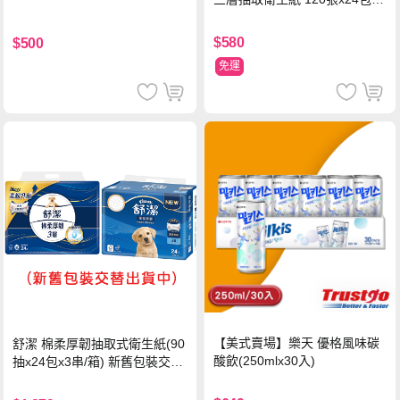
串
$580
$500
免運
【美式賣場】樂天 優格風味碳
舒潔 棉柔厚韌抽取式衛生紙(90
酸飲(250mlx30入)
抽x24包x3串/箱) 新舊包裝交替
出貨