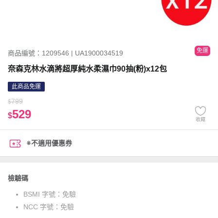
免運
商品編號：1209546 | UA1900034519
奈森克林水滴將超厚純水柔濕巾90抽(粉)x12包
此商品免運
799
$
529
$
收藏
※不適用優惠券
檢驗碼
BSMI 字號：
免驗
NCC 字號：
免驗