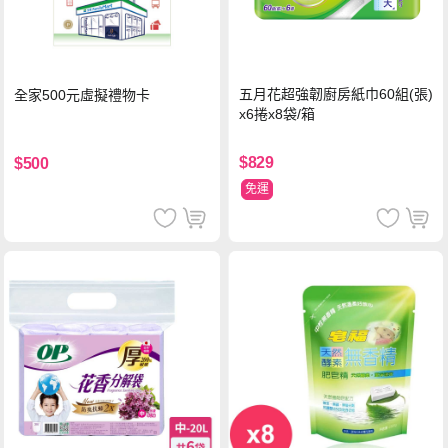
五月花超強韌廚房紙巾60組(張)
全家500元虛擬禮物卡
x6捲x8袋/箱
$829
$500
免運