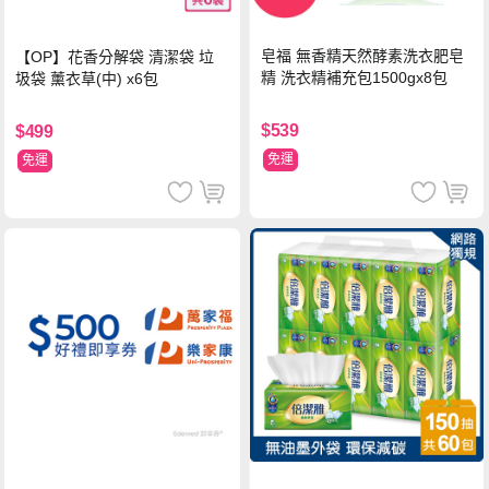
皂福 無香精天然酵素洗衣肥皂
【OP】花香分解袋 清潔袋 垃
精 洗衣精補充包1500gx8包
圾袋 薰衣草(中) x6包
$539
$499
免運
免運