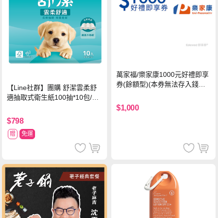
萬家福/樂家康1000元好禮即享
券(餘額型)(本券無法存入錢包
【Line社群】團購 舒潔雲柔舒
中使用)
適抽取式衛生紙100抽*10包/6
串*箱
$1,000
$798
贈
免運