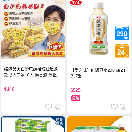
結緣品★白沙屯媽祖粉紅超跑
【愛之味】純濃燕麥290ml(24
款成人口罩10入 過香爐 媽祖加
入/箱)
持
$140
$525
免運