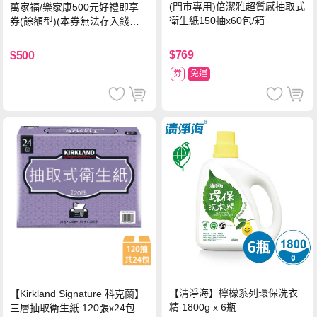
(門市專用)倍潔雅超質感抽取式
萬家福/樂家康500元好禮即享
衛生紙150抽x60包/箱
券(餘額型)(本券無法存入錢包
中使用)
$769
$500
券
免運
【清淨海】檸檬系列環保洗衣
【Kirkland Signature 科克蘭】
精 1800g x 6瓶
三層抽取衛生紙 120張x24包x1