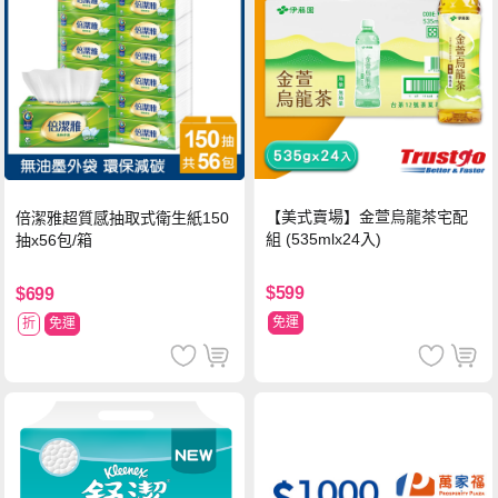
【美式賣場】金萱烏龍茶宅配
倍潔雅超質感抽取式衛生紙150
組 (535mlx24入)
抽x56包/箱
$599
$699
免運
折
免運