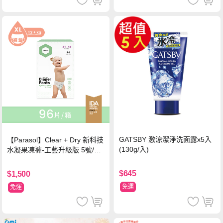
GATSBY 激涼潔淨洗面露x5入
【Parasol】Clear + Dry 新科技
(130g/入)
水凝果凍褲-工藝升級版 5號/XL
超值禮盒組 (96片)
$645
$1,500
免運
免運