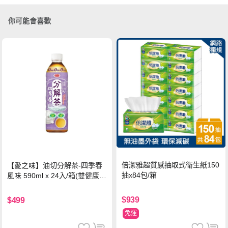
你可能會喜歡
倍潔雅超質感抽取式衛生紙150
【愛之味】油切分解茶-四季春
抽x84包/箱
風味 590ml x 24入/箱(雙健康認
證四季春茶)
$939
$499
免運