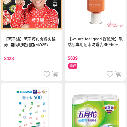
【we are feel good 好感覺】敏
【荖子鍋】荖子經典套餐火鍋
感肌專用耐水防曬乳SPF50+ 7
券_自助吧吃到飽(MO25)
5ml/瓶 X1瓶
$639
$428
免運