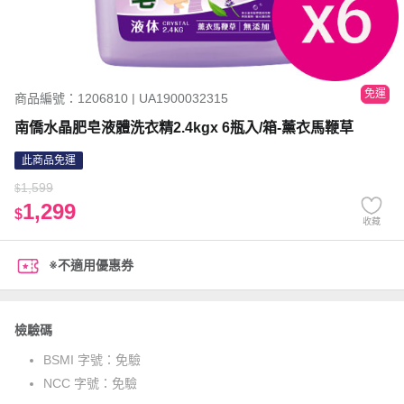
免運
商品編號：1206810 | UA1900032315
南僑水晶肥皂液體洗衣精2.4kgx 6瓶入/箱-薰衣馬鞭草
此商品免運
1,599
$
1,299
$
收藏
※不適用優惠券
檢驗碼
BSMI 字號：
免驗
NCC 字號：
免驗