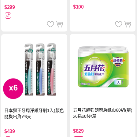
$100
$299
折
五月花超強韌廚房紙巾60組(張)
日本獅王牙周淨護牙刷1入(顏色
x6捲x8袋/箱
隨機出貨)*6支
$829
$439