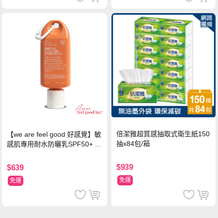
倍潔雅超質感抽取式衛生紙150
【we are feel good 好感覺】敏
抽x84包/箱
感肌專用耐水防曬乳SPF50+ 7
5ml/瓶 X1瓶
$939
$639
免運
免運