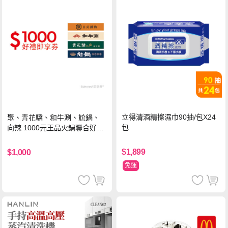
立得清酒精擦濕巾90抽/包X24
聚、青花驕、和牛涮、尬鍋、
包
向辣 1000元王品火鍋聯合好禮
即享券(一次抵用型)
$1,899
$1,000
免運