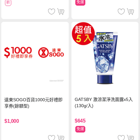
免運
折
GATSBY 激涼潔淨洗面露x5入
遠東SOGO百貨1000元好禮即
(130g/入)
享券(餘額型)
$645
$1,000
免運