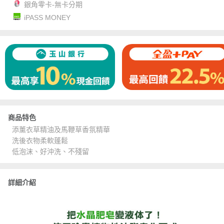
銀角零卡-無卡分期
iPASS MONEY
商品特色
添薰衣草精油及馬鞭草香氛精華
洗後衣物柔軟蓬鬆
低泡沫、好沖洗、不殘留
詳細介紹