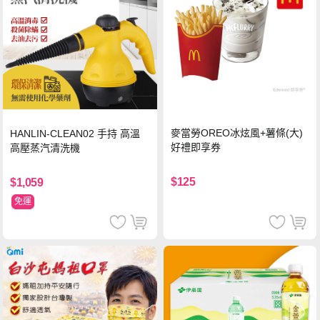
麥當勞OREO冰炫風+薯條(大)
HANLIN-CLEAN02 手持 高溫
好禮即享券
高壓蒸汽清洗機
$125
$1,059
免運