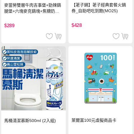
【荖子鍋】荖子經典套餐火鍋
麥當勞雙層牛肉吉事堡+勁辣鷄
券_自助吧吃到飽(MO25)
腿堡+六塊麥克鷄塊+焦糖奶茶
(冰)*2 好禮即享券
$428
$289
萊爾富100元虛擬商品卡
馬桶清潔慕斯500ml (2入組)