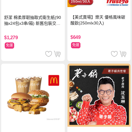
【美式賣場】樂天 優格風味碳
舒潔 棉柔厚韌抽取式衛生紙(90
酸飲(250mlx30入)
抽x24包x3串/箱) 新舊包裝交替
出貨
$649
$1,279
免運
免運