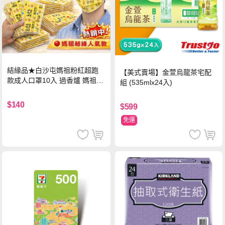
結緣品★白沙屯媽祖粉紅超跑
【美式賣場】金萱烏龍茶宅配
款成人口罩10入 過香爐 媽祖加
組 (535mlx24入)
持
$140
$599
免運