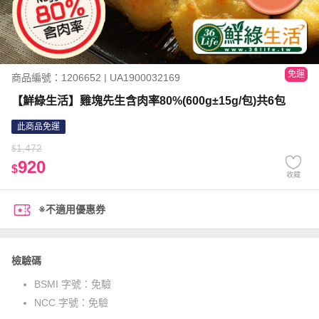
免運
商品編號：1206652 | UA1900032169
【鮮綠生活】雞塊先生含肉率80%(600g±15g/包)共6包
此商品免運
1,472
$
920
$
收藏
※不適用優惠券
檢驗碼
BSMI 字號：
免驗
NCC 字號：
免驗