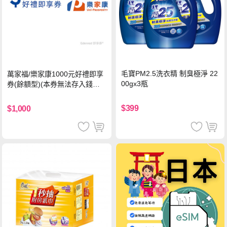
毛寶PM2.5洗衣精 制臭極淨 22
萬家福/樂家康1000元好禮即享
00gx3瓶
券(餘額型)(本券無法存入錢包
中使用)
$399
$1,000