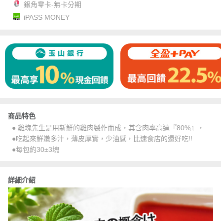
銀角零卡-無卡分期
iPASS MONEY
商品特色
● 雞塊先生是用新鮮的雞肉製作而成，其含肉率高達『80%』，
●吃起來鮮嫩多汁，薄皮厚實，少油感，比速食店的還好吃!!
●每包約30±3塊
詳細介紹