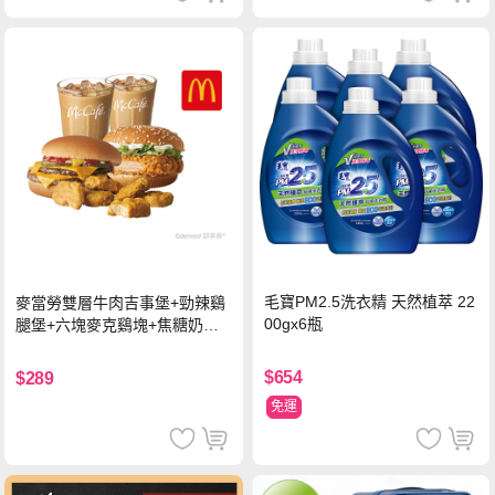
毛寶PM2.5洗衣精 天然植萃 22
麥當勞雙層牛肉吉事堡+勁辣鷄
00gx6瓶
腿堡+六塊麥克鷄塊+焦糖奶茶
(冰)*2 好禮即享券
$654
$289
免運