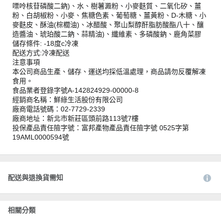
嘌呤核苷磷酸二鈉)、水、樹薯澱粉、小麥麩質、二氧化矽、薑
粉、白胡椒粉、小麥、焦糖色素、葡萄糖、薑黃粉、D-木糖、小
麥麩皮、酥油(棕櫚油)、冰醋酸、聚山梨醇酐脂肪酸酯八十、釀
造醬油、琥珀酸二鈉、蒜精油)、纖維素、多磷酸鈉、鹿角菜膠
儲存條件: -18度c冷凍
配送方式:冷凍配送
注意事項
本公司商品生產、儲存、運送均採低溫處理，商品請勿反覆解凍
食用。
食品業者登錄字號A-142824929-00000-8
經銷商名稱：鮮綠生活股份有限公司
廠商電話號碼：02-7729-2339
廠商地址：新北市新莊區頭前路113號7樓
投保產品責任險字號：富邦產物產品責任險字號 0525字第
19AML0000594號
配送與退換貨需知
相關分類