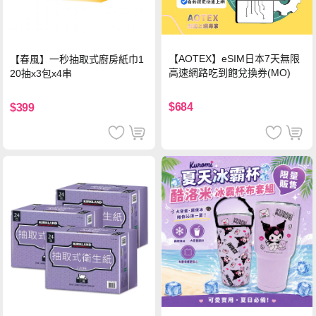
【AOTEX】eSIM日本7天無限
【春風】一秒抽取式廚房紙巾1
高速網路吃到飽兌換券(MO)
20抽x3包x4串
$684
$399