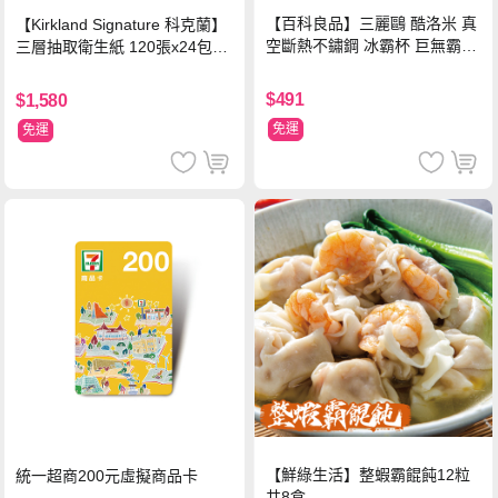
【百科良品】三麗鷗 酷洛米 真
【Kirkland Signature 科克蘭】
空斷熱不鏽鋼 冰霸杯 巨無霸鋼
三層抽取衛生紙 120張x24包x3
杯 保冰保溫飲料杯 隨行杯 900
串/箱
ml-信封款(贈手提杯套)
$491
$1,580
免運
免運
【鮮綠生活】整蝦霸餛飩12粒
統一超商200元虛擬商品卡
共8盒