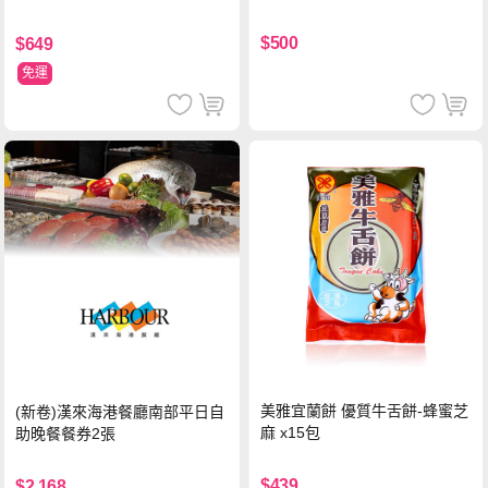
$500
$649
免運
美雅宜蘭餅 優質牛舌餅-蜂蜜芝
(新卷)漢來海港餐廳南部平日自
麻 x15包
助晚餐餐券2張
$439
$2,168