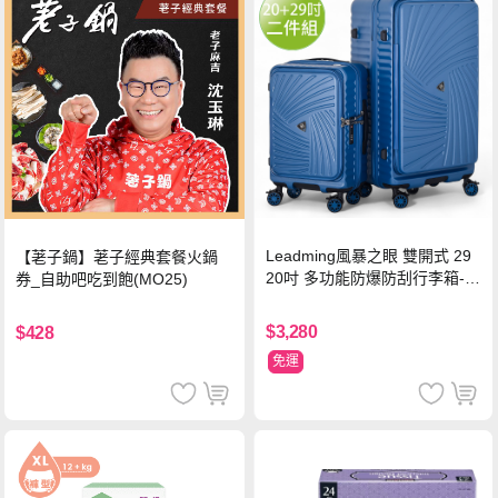
Leadming風暴之眼 雙開式 29
【荖子鍋】荖子經典套餐火鍋
20吋 多功能防爆防刮行李箱-海
券_自助吧吃到飽(MO25)
軍藍
$3,280
$428
免運