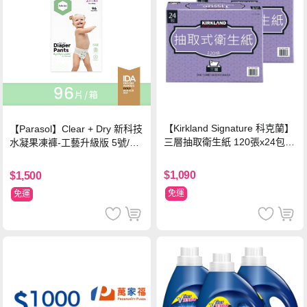
【Kirkland Signature 科克蘭】
【Parasol】Clear + Dry 新科技
三層抽取衛生紙 120張x24包x2
水凝果凍褲-工藝升級版 5號/XL
串
超值禮盒組 (96片)
$1,090
$1,500
免運
免運