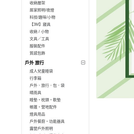
收納層架
居家照明/夜燈
科技/趣味/小物
【3M】寢具
收納 / 小物
文具／工具
服裝配件
質感包飾
戶外 旅行
成人兒童睡袋
行李箱
戶外．旅行．包．袋
晴雨具
睡墊‧枕頭‧軟墊
帳篷‧營地配件
燈具用品
戶外餐廚‧功能器具
露營戶外照明