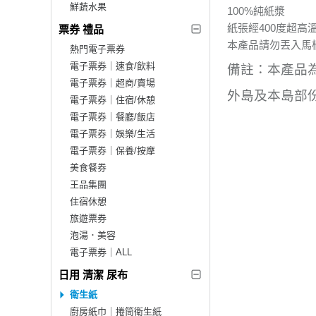
鮮蔬水果
100%純紙漿
紙張經400度超
票券 禮品
本產品請勿丟入馬
熱門電子票券
電子票券｜速食/飲料
備註：本產品
電子票券｜超商/賣場
外島及本島部
電子票券｜住宿/休憩
電子票券｜餐廳/飯店
電子票券｜娛樂/生活
電子票券｜保養/按摩
美食餐券
王品集團
住宿休憩
旅遊票券
泡湯．美容
電子票券｜ALL
日用 清潔 尿布
衛生紙
廚房紙巾｜捲筒衛生紙