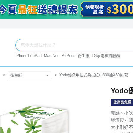
iPhone17
iPad
Mac Neo
AirPods
衛生紙
LG家電租賃服務
Yodo優朵單抽式柔拭紙巾300抽X30包/箱
衛生紙
Yod
此商品免運
餐廳、小吃
經濟尺寸聰
大小剛好不