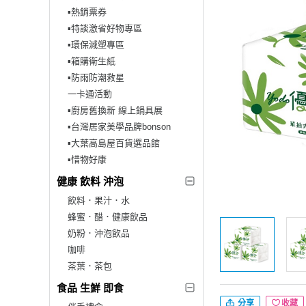
▪︎熱銷票券
▪︎特談激省好物專區
▪︎環保減塑專區
▪︎箱購衛生紙
▪︎防雨防潮救星
一卡通活動
▪︎廚房舊換新 線上鍋具展
▪︎台灣居家美學品牌bonson
▪︎大葉高島屋百貨選品館
▪︎惜物好康
健康 飲料 沖泡
飲料．果汁．水
蜂蜜．醋．健康飲品
奶粉．沖泡飲品
咖啡
茶葉．茶包
食品 生鮮 即食
分享
收藏