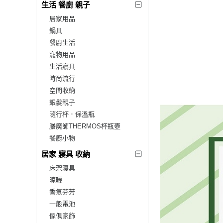
生活 餐廚 親子
居家用品
鍋具
餐廚生活
寵物用品
生活寢具
時尚流行
空間收納
銀髮親子
隨行杯．保溫瓶
膳魔師THERMOS杯瓶壺
餐廚小物
居家 寢具 收納
床架寢具
晾曬
香氣芬芳
一般電池
傢俱家飾