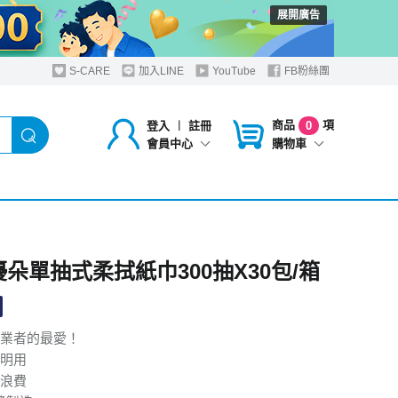
展開廣告
S-CARE
加入LINE
YouTube
FB粉絲團
商品
項
登入
︱
註冊
0
購物車
會員中心
o優朵單抽式柔拭紙巾300抽X30包/箱
業者的最愛！
明用
浪費