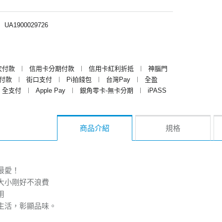
︱
UA1900029726
次付款
︱
信用卡分期付款
︱
信用卡紅利折抵
︱
神腦門
y付款
︱
街口支付
︱
Pi拍錢包
︱
台灣Pay
︱
全盈
全支付
︱
Apple Pay
︱
銀角零卡-無卡分期
︱
iPASS
商品介紹
規格
最愛！
大小剛好不浪費
用
生活，彰顯品味。