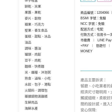
伴手禮盒
餅乾．米果
果醬．果乾
商品編號：1204066
BSMI 字號：免驗
麥片．穀物
NCC 字號：免驗
糖果．巧克力
配送方式：宅配
堅果．養生食品
付款方式：信用卡一
蛋糕．甜點．冰品
市繳費
︱
LINE Pa
油品
+PAY
︱
悠遊付
︱
調味．醬油
MONEY
罐頭．肉鬆
豆干．肉乾
麵條．快煮麵
米．雜糧．沖泡粥
熟食．滷味．小吃
產品主要訴求：
水餃．包子．港點
餐廳、小吃業者的
火鍋料．調理包
經濟尺寸聰明用，
藥膳鍋物滴雞精
觸感細緻，柔軟好
生鮮肉品
簡約設計感，進入
海鮮水產
安心保障: