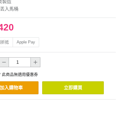
漿製造
丟入馬桶
420
利折抵
Apple Pay
* 此商品無適用優惠券
加入購物車
立即購買