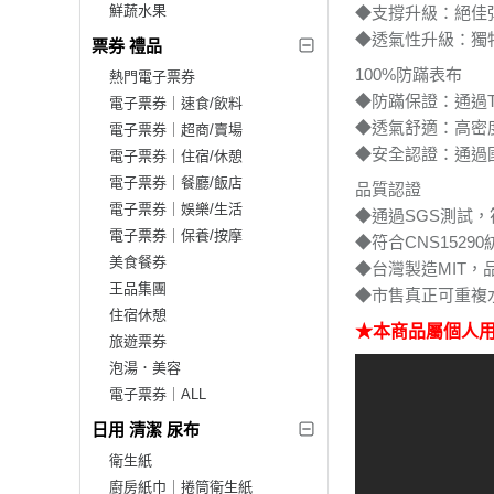
鮮蔬水果
◆支撐升級
◆透氣性升
票券 禮品
100%防蹣表布
熱門電子票券
◆防蹣保證：通
電子票券｜速食/飲料
◆透氣舒適
電子票券｜超商/賣場
◆安全認證
電子票券｜住宿/休憩
電子票券｜餐廳/飯店
品質認證
電子票券｜娛樂/生活
◆通過SGS測試，
電子票券｜保養/按摩
◆符合CNS1529
美食餐券
◆台灣製造MIT，
王品集團
◆市售真正可重複
住宿休憩
★本商品屬個人
旅遊票券
泡湯．美容
電子票券｜ALL
日用 清潔 尿布
衛生紙
廚房紙巾｜捲筒衛生紙