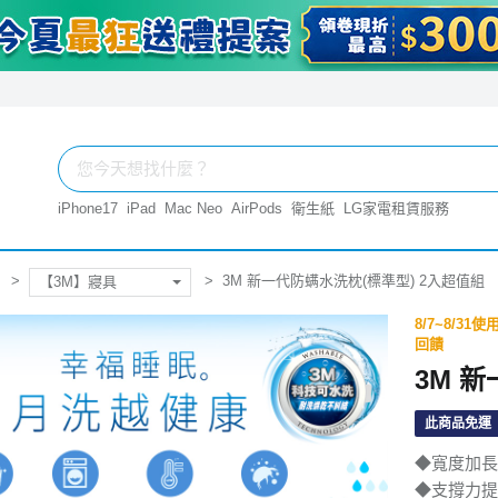
iPhone17
iPad
Mac Neo
AirPods
衛生紙
LG家電租賃服務
3M 新一代防螨水洗枕(標準型) 2入超值組
【3M】寢具
8/7~8/3
回饋
3M 
此商品免運
◆寬度加長
◆支撐力提