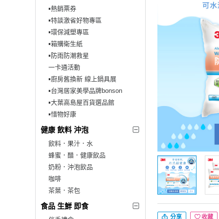
▪︎熱銷票券
▪︎特談激省好物專區
▪︎環保減塑專區
▪︎箱購衛生紙
▪︎防雨防潮救星
一卡通活動
▪︎廚房舊換新 線上鍋具展
▪︎台灣居家美學品牌bonson
▪︎大葉高島屋百貨選品館
▪︎惜物好康
健康 飲料 沖泡
飲料．果汁．水
蜂蜜．醋．健康飲品
奶粉．沖泡飲品
咖啡
茶葉．茶包
食品 生鮮 即食
分享
收藏