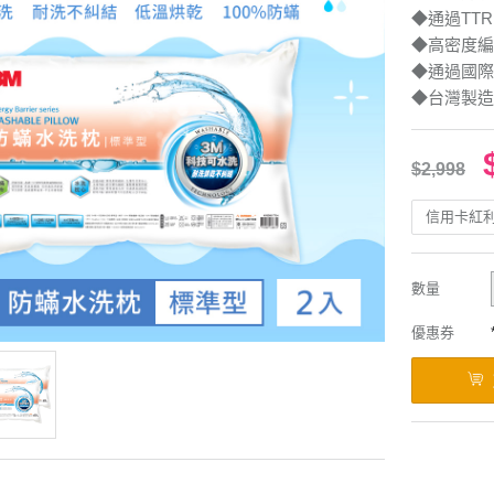
◆通過TT
◆高密度編
◆通過國際
◆台灣製造
$2,998
信用卡紅
數量
優惠券