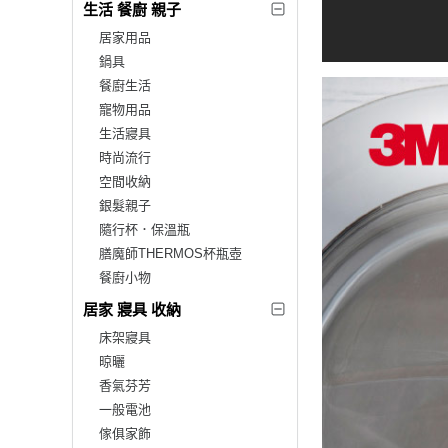
生活 餐廚 親子
居家用品
鍋具
餐廚生活
寵物用品
生活寢具
時尚流行
空間收納
銀髮親子
隨行杯．保溫瓶
膳魔師THERMOS杯瓶壺
餐廚小物
居家 寢具 收納
床架寢具
晾曬
香氣芬芳
一般電池
傢俱家飾