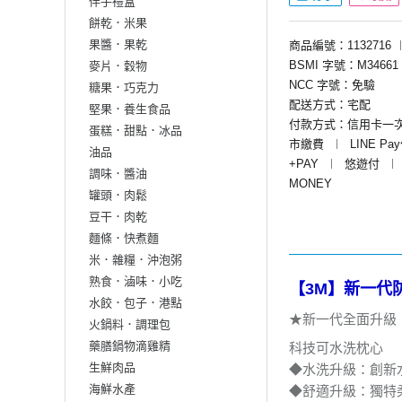
伴手禮盒
餅乾．米果
果醬．果乾
商品編號：1132716
BSMI 字號：M34661
麥片．穀物
NCC 字號：免驗
糖果．巧克力
配送方式：宅配
堅果．養生食品
付款方式：信用卡一
蛋糕．甜點．冰品
市繳費
︱
LINE Pa
油品
+PAY
︱
悠遊付
︱
調味．醬油
MONEY
罐頭．肉鬆
豆干．肉乾
麵條．快煮麵
米．雜糧．沖泡粥
熟食．滷味．小吃
【3M】新一代
水餃．包子．港點
★新一代全面升
火鍋料．調理包
藥膳鍋物滴雞精
科技可水洗枕心
生鮮肉品
◆水洗升級：
海鮮水產
◆舒適升級