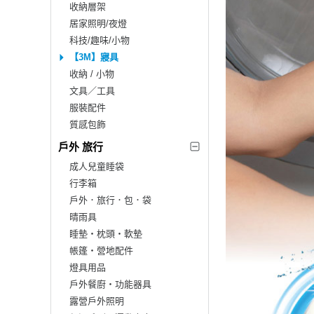
收納層架
居家照明/夜燈
科技/趣味/小物
【3M】寢具
收納 / 小物
文具／工具
服裝配件
質感包飾
戶外 旅行
成人兒童睡袋
行李箱
戶外．旅行．包．袋
晴雨具
睡墊‧枕頭‧軟墊
帳篷‧營地配件
燈具用品
戶外餐廚‧功能器具
露營戶外照明