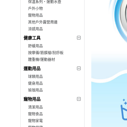
保溫系列‧運動水壺
戶外小物
寵物用品
其他戶外露營周邊
涼感用品
健康工具
舒緩用品
按摩儀/筋膜槍/刮痧板
體重機/運動器材
運動用品
球類用品
健身用品
瑜珈用品
寵物用品
清潔用品
寵物食品
寵物家電