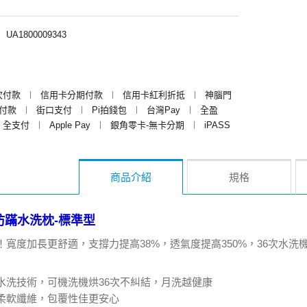
︱
UA1800009343
次付款
︱
信用卡分期付款
︱
信用卡紅利折抵
︱
神腦門
y付款
︱
街口支付
︱
Pi拍錢包
︱
台灣Pay
︱
全盈
全支付
︱
Apple Pay
︱
銀角零卡-無卡分期
︱
iPASS
商品介紹
規格
防蹣水洗枕-標準型
級！寬度加長更舒適，支撐力提高38%，透氣度提高350%
創新水洗技術，可機洗機烘36次不糾結，月洗越健康
：獨特柔軟纖維，包覆性佳更安心