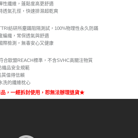
：絕佳彈性纖維，蓬鬆度高更舒適
級：獨特透氣孔徑，快速排濕超乾爽
過TTRI紡研所塵蹣阻隔測試，100%物理性永久防蹣
：高密度編織，常保透氣與舒適
：通過國際檢測，無毒安心又健康
符合歐盟REACH標準，不含SVHC高關注物質
0紡織品安全規範
品質值得信賴
水洗的纖維枕心
用品，一經拆封使用，恕無法辦理退貨★