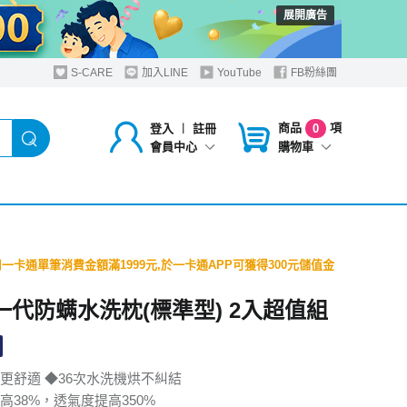
展開廣告
S-CARE
加入LINE
YouTube
FB粉絲團
商品
項
登入
︱
註冊
0
購物車
會員中心
1使用一卡通單筆消費金額滿1999元,於一卡通APP可獲得300元儲值金
新一代防螨水洗枕(標準型) 2入超值組
更舒適 ◆36次水洗機烘不糾結
高38%，透氣度提高350%