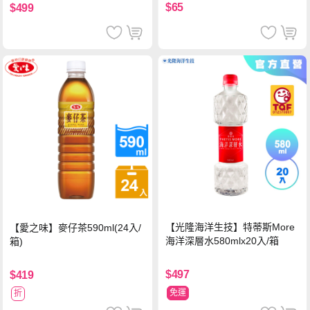
$65
$499
【光隆海洋生技】特蒂斯More
【愛之味】麥仔茶590ml(24入/
海洋深層水580mlx20入/箱
箱)
$497
$419
免運
折