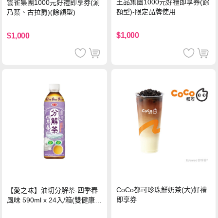
王品集團1000元好禮即享券(餘
雲雀集團1000元好禮即享券(涮
額型)-限定品牌使用
乃葉、古拉爵)(餘額型)
$1,000
$1,000
CoCo都可珍珠鮮奶茶(大)好禮
【愛之味】油切分解茶-四季春
即享券
風味 590ml x 24入/箱(雙健康認
證四季春茶)