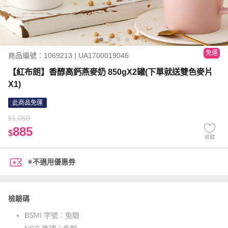
免運
商品編號：1069213 | UA1700019046
【紅布朗】香醇高鈣燕麥奶 850gX2罐(下單就送雙色麥片
X1)
此商品免運
1,060
$
885
$
收藏
※不適用優惠券
檢驗碼
BSMI 字號：
免驗