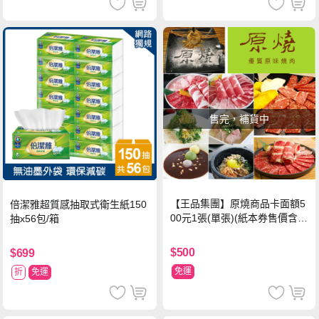
售完，補貨中
【王品集團】原燒商品卡面額5
倍潔雅超質感抽取式衛生紙150
00元1張(單張)(紙本券售價含平
抽x56包/箱
台物流處理費用)
$500
$699
免運
折
免運