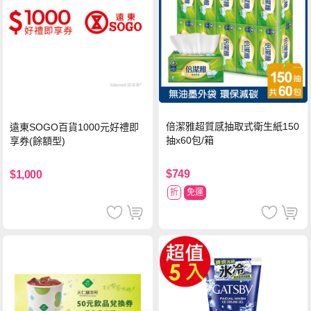
倍潔雅超質感抽取式衛生紙150
遠東SOGO百貨1000元好禮即
抽x60包/箱
享券(餘額型)
$749
$1,000
折
免運