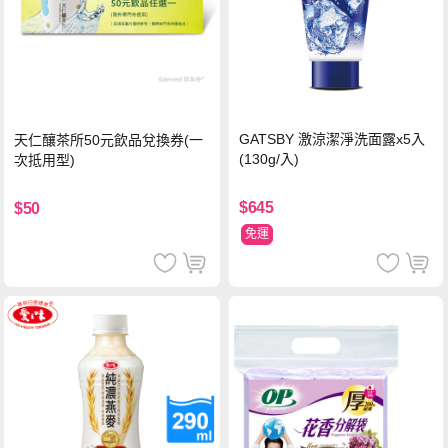
GATSBY 激涼潔淨洗面露x5入
天仁釀茶所50元飲品兌換券(一
(130g/入)
次抵用型)
$645
$50
免運