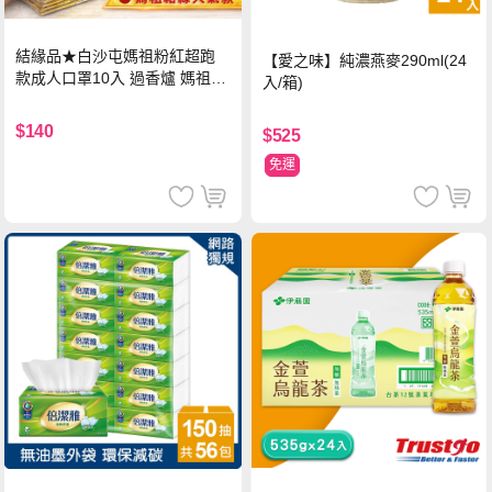
結緣品★白沙屯媽祖粉紅超跑
【愛之味】純濃燕麥290ml(24
款成人口罩10入 過香爐 媽祖加
入/箱)
持
$140
$525
免運