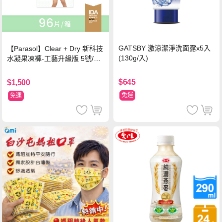
GATSBY 激涼潔淨洗面露x5入
【Parasol】Clear + Dry 新科技
(130g/入)
水凝果凍褲-工藝升級版 5號/XL
超值禮盒組 (96片)
$645
$1,500
免運
免運