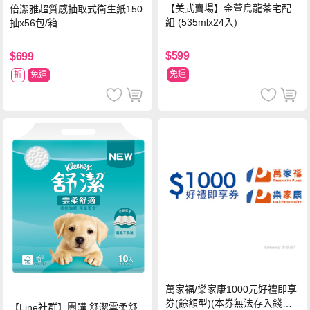
【美式賣場】金萱烏龍茶宅配
倍潔雅超質感抽取式衛生紙150
組 (535mlx24入)
抽x56包/箱
$599
$699
免運
折
免運
萬家福/樂家康1000元好禮即享
券(餘額型)(本券無法存入錢包
【Line社群】團購 舒潔雲柔舒