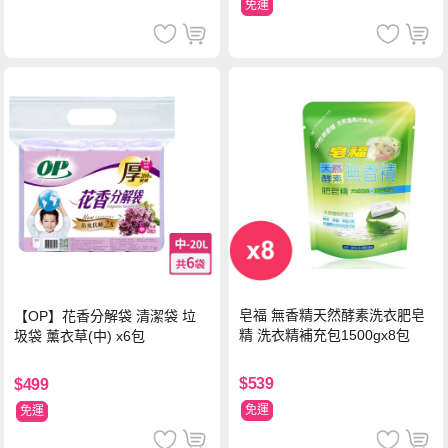
免運
皂福 無香精天然酵素洗衣肥皂
【OP】花香分解袋 清潔袋 垃
精 洗衣精補充包1500gx8包
圾袋 薰衣草(中) x6包
$539
$499
免運
免運