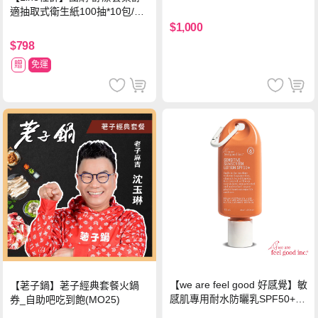
中使用)
適抽取式衛生紙100抽*10包/6
串*箱
$1,000
$798
贈
免運
【we are feel good 好感覺】敏
【荖子鍋】荖子經典套餐火鍋
感肌專用耐水防曬乳SPF50+ 7
券_自助吧吃到飽(MO25)
5ml/瓶 X1瓶