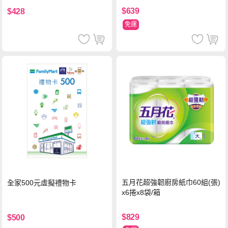
$639
$428
免運
五月花超強韌廚房紙巾60組(張)
全家500元虛擬禮物卡
x6捲x8袋/箱
$829
$500