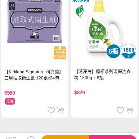
【清淨海】檸檬系列環保洗衣
【Kirkland Signature 科克蘭】
精 1800g x 6瓶
三層抽取衛生紙 120張x24包x1
串
$829
$580
免運