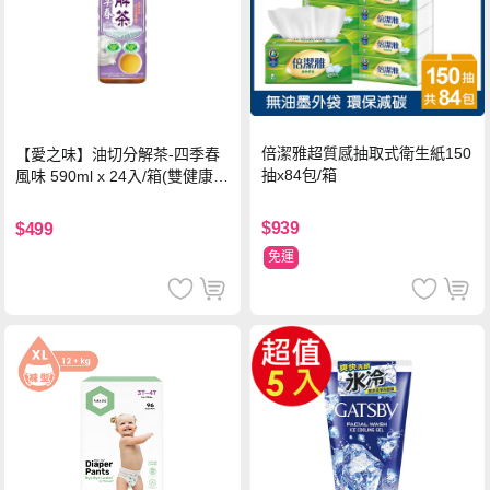
倍潔雅超質感抽取式衛生紙150
【愛之味】油切分解茶-四季春
抽x84包/箱
風味 590ml x 24入/箱(雙健康認
證四季春茶)
$939
$499
免運