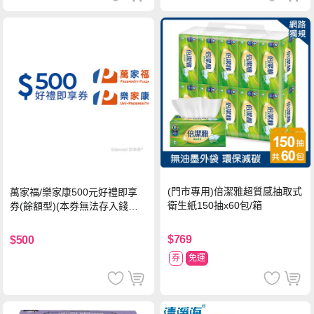
(門市專用)倍潔雅超質感抽取式
萬家福/樂家康500元好禮即享
衛生紙150抽x60包/箱
券(餘額型)(本券無法存入錢包
中使用)
$769
$500
券
免運