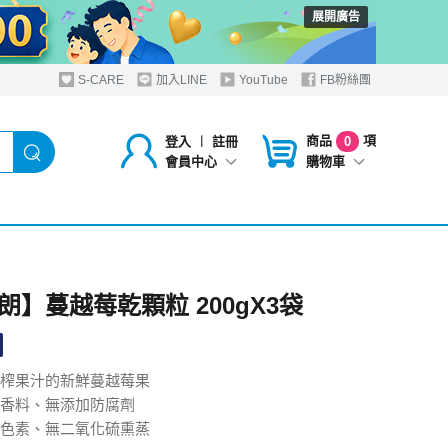
展開廣告
S-CARE
加入LINE
YouTube
FB粉絲團
商品
項
登入
︱
註冊
0
購物車
會員中心
朗】蔓越莓乾顆粒 200gX3袋
榨果汁的新鮮蔓越莓果
香料、無添加防腐劑
色素、無二氧化硫熏蒸