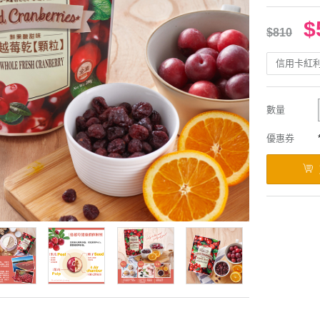
$
$810
信用卡紅
數量
優惠券