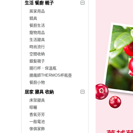
生活 餐廚 親子
居家用品
鍋具
餐廚生活
寵物用品
生活寢具
時尚流行
空間收納
銀髮親子
隨行杯．保溫瓶
膳魔師THERMOS杯瓶壺
餐廚小物
居家 寢具 收納
床架寢具
晾曬
香氣芬芳
一般電池
傢俱家飾