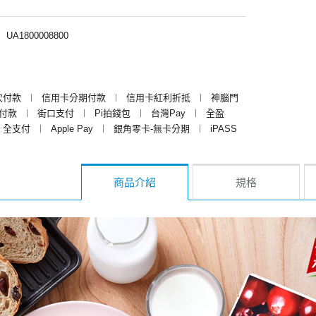
︱
UA1800008800
次付款
︱
信用卡分期付款
︱
信用卡紅利折抵
︱
神腦門
y付款
︱
街口支付
︱
Pi拍錢包
︱
台灣Pay
︱
全盈
全支付
︱
Apple Pay
︱
銀角零卡-無卡分期
︱
iPASS
商品介紹
規格