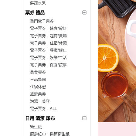
鮮蔬水果
票券 禮品
熱門電子票券
電子票券｜速食/飲料
電子票券｜超商/賣場
電子票券｜住宿/休憩
電子票券｜餐廳/飯店
電子票券｜娛樂/生活
電子票券｜保養/按摩
美食餐券
王品集團
住宿休憩
旅遊票券
泡湯．美容
電子票券｜ALL
日用 清潔 尿布
衛生紙
廚房紙巾｜捲筒衛生紙