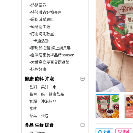
▪︎熱銷票券
▪︎特談激省好物專區
▪︎環保減塑專區
▪︎箱購衛生紙
▪︎防雨防潮救星
一卡通活動
▪︎廚房舊換新 線上鍋具展
▪︎台灣居家美學品牌bonson
▪︎大葉高島屋百貨選品館
▪︎惜物好康
健康 飲料 沖泡
飲料．果汁．水
蜂蜜．醋．健康飲品
奶粉．沖泡飲品
咖啡
茶葉．茶包
食品 生鮮 即食
分享
收藏