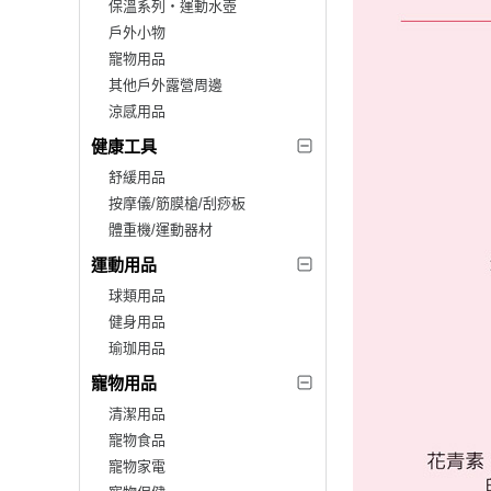
保溫系列‧運動水壺
戶外小物
寵物用品
其他戶外露營周邊
涼感用品
健康工具
舒緩用品
按摩儀/筋膜槍/刮痧板
體重機/運動器材
運動用品
球類用品
健身用品
瑜珈用品
寵物用品
清潔用品
寵物食品
寵物家電