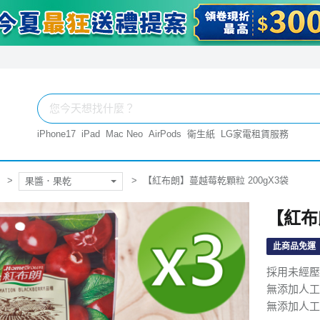
iPhone17
iPad
Mac Neo
AirPods
衛生紙
LG家電租賃服務
【紅布朗】蔓越莓乾顆粒 200gX3袋
果醬．果乾
【紅布
此商品免運
採用未經壓
無添加人工
無添加人工