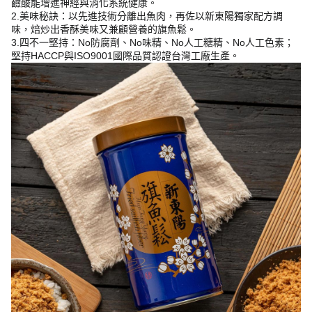
鹼酸能增進神經與消化系統健康。
2.美味秘訣：以先進技術分離出魚肉，再佐以新東陽獨家配方調
味，焙炒出香酥美味又兼顧營養的旗魚鬆。
3.四不一堅持：No防腐劑、No味精、No人工糖精、No人工色素；
堅持HACCP與ISO9001國際品質認證台灣工廠生產。