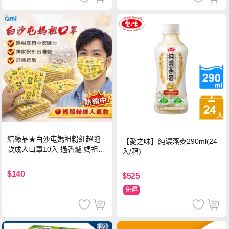
結緣品★白沙屯媽祖粉紅超跑
【愛之味】純濃燕麥290ml(24
款成人口罩10入 過香爐 媽祖加
入/箱)
持
$140
$525
免運