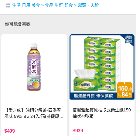
生活 日用 美食
>
食品 生鮮 即食
>
罐頭．肉鬆
你可能會喜歡
倍潔雅超質感抽取式衛生紙150
【愛之味】油切分解茶-四季春
抽x84包/箱
風味 590ml x 24入/箱(雙健康認
證四季春茶)
$939
$499