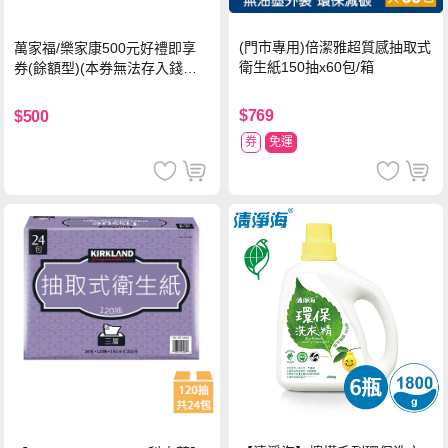
(門市專用)倍潔雅超質感抽取式
萬家福/樂家康500元好禮即享
衛生紙150抽x60包/箱
券(餘額型)(本券無法存入錢包
中使用)
$769
$500
券
免運