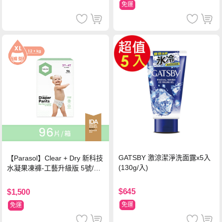
免運
GATSBY 激涼潔淨洗面露x5入
【Parasol】Clear + Dry 新科技
(130g/入)
水凝果凍褲-工藝升級版 5號/XL
超值禮盒組 (96片)
$645
$1,500
免運
免運