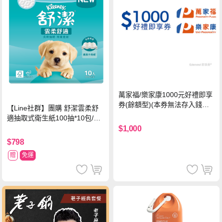
萬家福/樂家康1000元好禮即享
券(餘額型)(本券無法存入錢包
【Line社群】團購 舒潔雲柔舒
中使用)
適抽取式衛生紙100抽*10包/6
串*箱
$1,000
$798
贈
免運