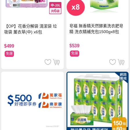
皂福 無香精天然酵素洗衣肥皂
【OP】花香分解袋 清潔袋 垃
精 洗衣精補充包1500gx8包
圾袋 薰衣草(中) x6包
$539
$499
免運
免運