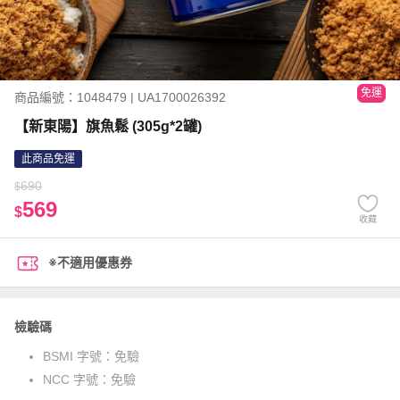
免運
商品編號：1048479 | UA1700026392
【新東陽】旗魚鬆 (305g*2罐)
此商品免運
690
$
569
$
收藏
※不適用優惠券
檢驗碼
BSMI 字號：
免驗
NCC 字號：
免驗