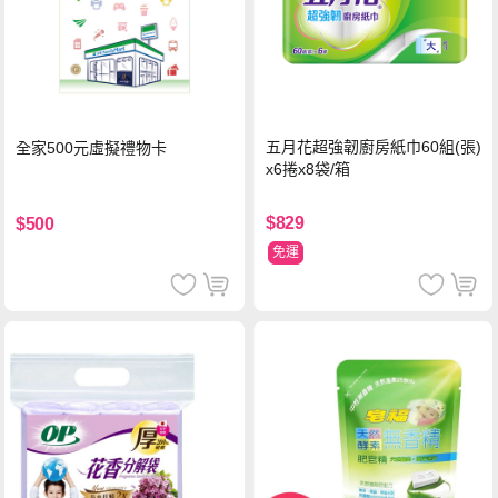
五月花超強韌廚房紙巾60組(張)
全家500元虛擬禮物卡
x6捲x8袋/箱
$829
$500
免運