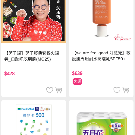
【we are feel good 好感覺】敏
【荖子鍋】荖子經典套餐火鍋
感肌專用耐水防曬乳SPF50+ 7
券_自助吧吃到飽(MO25)
5ml/瓶 X1瓶
$639
$428
免運