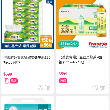
【美式賣場】金萱烏龍茶宅配
倍潔雅超質感抽取式衛生紙150
組 (535mlx24入)
抽x56包/箱
$599
$699
免運
折
免運