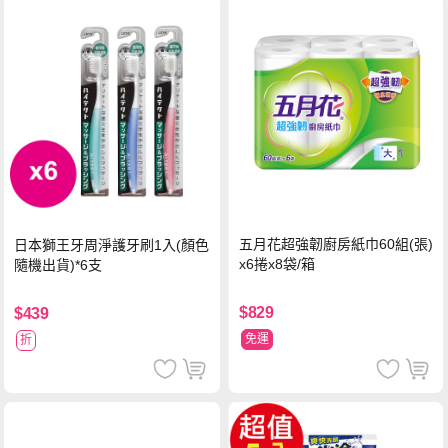
五月花超強韌廚房紙巾60組(張)
日本獅王牙周淨護牙刷1入(顏色
x6捲x8袋/箱
隨機出貨)*6支
$829
$439
免運
折