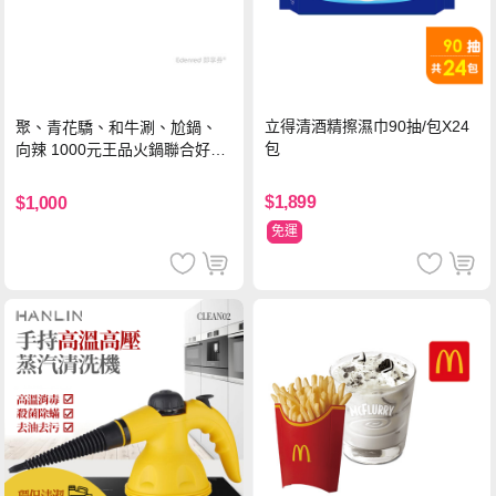
立得清酒精擦濕巾90抽/包X24
聚、青花驕、和牛涮、尬鍋、
包
向辣 1000元王品火鍋聯合好禮
即享券(一次抵用型)
$1,899
$1,000
免運