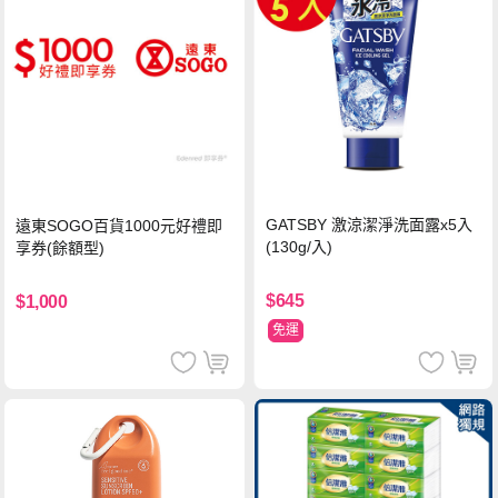
GATSBY 激涼潔淨洗面露x5入
遠東SOGO百貨1000元好禮即
(130g/入)
享券(餘額型)
$645
$1,000
免運