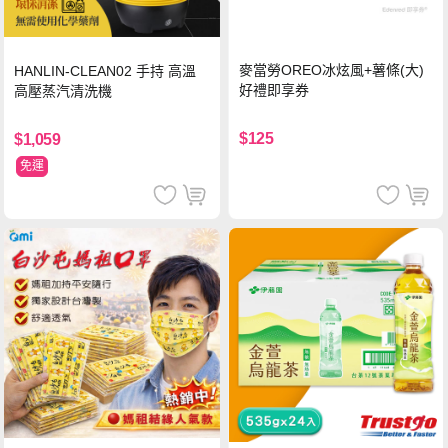
麥當勞OREO冰炫風+薯條(大)
HANLIN-CLEAN02 手持 高溫
好禮即享券
高壓蒸汽清洗機
$125
$1,059
免運