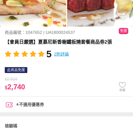
免運
商品編號：1047652 | UA1800024537
【會員日嚴選】夏慕尼新香榭鐵板燒套餐商品劵2張
5
2則評論
此商品免運
2,816
$
2,740
$
收藏
※不適用優惠券
檢驗碼