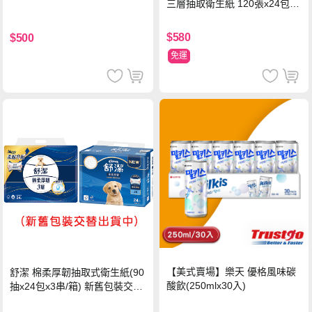
三層抽取衛生紙 120張x24包x1
串
$580
$500
免運
【美式賣場】樂天 優格風味碳
舒潔 棉柔厚韌抽取式衛生紙(90
酸飲(250mlx30入)
抽x24包x3串/箱) 新舊包裝交替
出貨