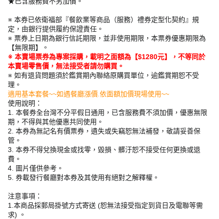
★已含服務費不另加價。
※ 本券已依衛福部『餐飲業等商品（服務）禮券定型化契約』規
定，由銀行提供履約保證責任。
※ 票券上日期為銀行信託期限，並非使用期限，本票券優惠期限為
【無限期】。
※ 本賣場票券為專案採購，載明之面額為【$1280元】，不等同於
本賣場零售價，無法接受者請勿購買。
※ 如有退貨問題須於鑑賞期內聯絡原購買單位，逾鑑賞期恕不受
理。
適用基本套餐~~如遇餐廳漲價.依面額加價現場使用~~
使用說明：
1. 本餐券全台灣不分平假日通用，已含服務費不須加價，優惠無限
期，不得與其他優惠共同使用。
2. 本券為無記名有價票券，遺失或失竊恕無法補發，敬請妥善保
管。
3. 本券不得兌換現金或找零，毀損、髒汙恕不接受任何更換或退
費。
4. 圖片僅供參考。
5. 券載發行餐廳對本券及其使用有絕對之解釋權。
注意事項：
1.本商品採郵局掛號方式寄送 (恕無法接受指定到貨日及電聯等需
求) 。