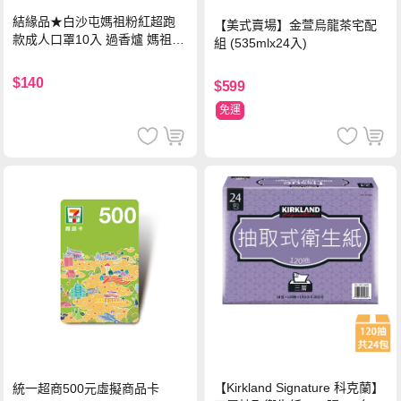
結緣品★白沙屯媽祖粉紅超跑
【美式賣場】金萱烏龍茶宅配
款成人口罩10入 過香爐 媽祖加
組 (535mlx24入)
持
$140
$599
免運
【Kirkland Signature 科克蘭】
統一超商500元虛擬商品卡