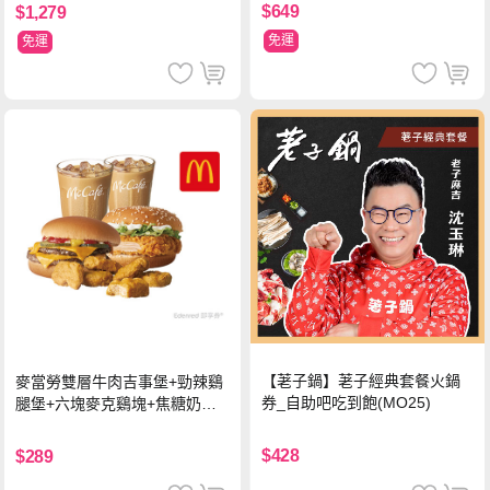
$649
$1,279
免運
免運
【荖子鍋】荖子經典套餐火鍋
麥當勞雙層牛肉吉事堡+勁辣鷄
券_自助吧吃到飽(MO25)
腿堡+六塊麥克鷄塊+焦糖奶茶
(冰)*2 好禮即享券
$428
$289