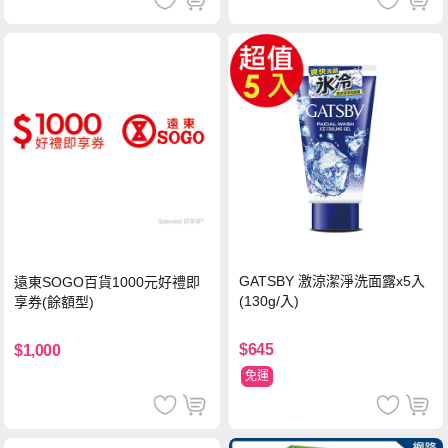
GATSBY 激涼潔淨洗面露x5入
遠東SOGO百貨1000元好禮即
(130g/入)
享券(餘額型)
$645
$1,000
免運