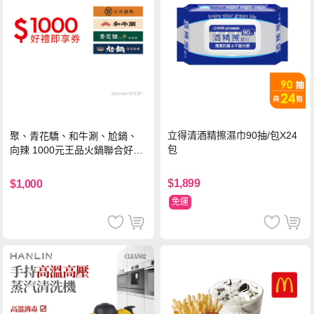
立得清酒精擦濕巾90抽/包X24
聚、青花驕、和牛涮、尬鍋、
包
向辣 1000元王品火鍋聯合好禮
即享券(一次抵用型)
$1,899
$1,000
免運