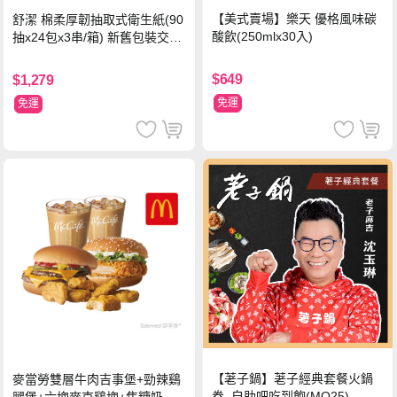
【美式賣場】樂天 優格風味碳
舒潔 棉柔厚韌抽取式衛生紙(90
酸飲(250mlx30入)
抽x24包x3串/箱) 新舊包裝交替
出貨
$649
$1,279
免運
免運
【荖子鍋】荖子經典套餐火鍋
麥當勞雙層牛肉吉事堡+勁辣鷄
券_自助吧吃到飽(MO25)