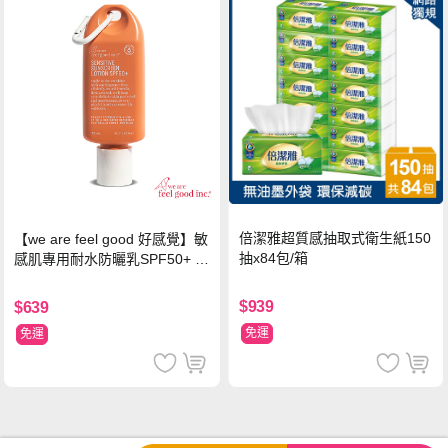
倍潔雅超質感抽取式衛生紙150
【we are feel good 好感覺】敏
抽x84包/箱
感肌專用耐水防曬乳SPF50+ 7
5ml/瓶 X1瓶
$939
$639
免運
免運