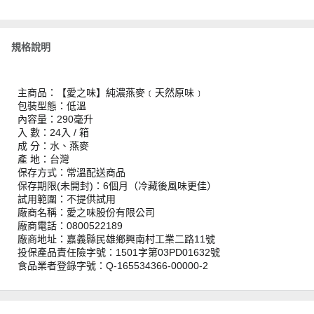
規格說明
主商品：【愛之味】純濃燕麥﹝天然原味﹞
包裝型態：低溫
內容量：290毫升
入 數：24入 / 箱
成 分：水、燕麥
產 地：台灣
保存方式：常溫配送商品
保存期限(未開封)：6個月（冷藏後風味更佳）
試用範圍：不提供試用
廠商名稱：愛之味股份有限公司
廠商電話：0800522189
廠商地址：嘉義縣民雄鄉興南村工業二路11號
投保產品責任險字號：1501字第03PD01632號
食品業者登錄字號：Q-165534366-00000-2