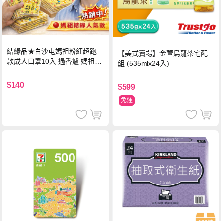
結緣品★白沙屯媽祖粉紅超跑
【美式賣場】金萱烏龍茶宅配
款成人口罩10入 過香爐 媽祖加
組 (535mlx24入)
持
$140
$599
免運