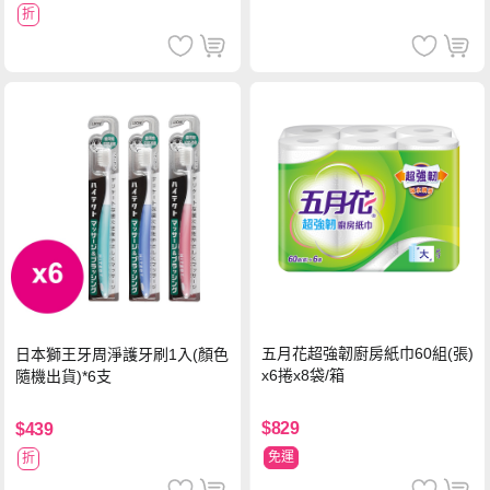
折
五月花超強韌廚房紙巾60組(張)
日本獅王牙周淨護牙刷1入(顏色
x6捲x8袋/箱
隨機出貨)*6支
$829
$439
免運
折