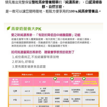
領先推出完整保留
整粒燕麥營養精華
的『
純濃燕麥
』，
口感滑順香
醇、自然甘甜
，
是一款可以讓您隨時隨地、輕鬆方便享用的
100﹪純燕麥營養品。