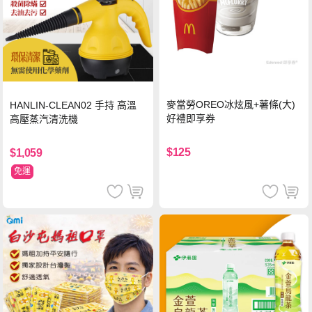
麥當勞OREO冰炫風+薯條(大)
HANLIN-CLEAN02 手持 高溫
好禮即享券
高壓蒸汽清洗機
$125
$1,059
免運