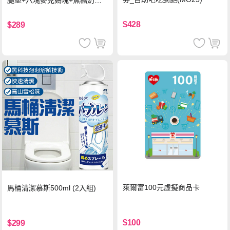
腿堡+六塊麥克鷄塊+焦糖奶茶
(冰)*2 好禮即享券
$428
$289
萊爾富100元虛擬商品卡
馬桶清潔慕斯500ml (2入組)
$100
$299