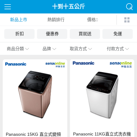
十到十五公斤
新品上市
熱銷排行
價格
折扣
優惠券
買就送
免運
商品分類
品牌
取貨方式
付款方式
Panasonic 11KG直立式洗衣機
Panasonic 15KG 直立式變頻