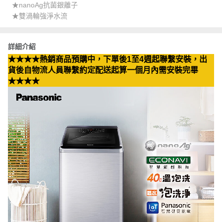
★nanoAg抗菌銀離子
★雙渦輪強淨水流
詳細介紹
★★★★熱銷商品預購中，下單後1至4週起聯繫安裝，出
貨後自物流人員聯繫約定配送起算一個月內需安裝完畢
★★★★