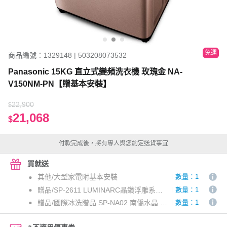
免運
商品編號：1329148 | 503208073532
Panasonic 15KG 直立式變頻洗衣機 玫瑰金 NA-
V150NM-PN【贈基本安裝】
22,900
$
21,068
$
付款完成後，將有專人與您約定送貨事宜
買就送
其他/大型家電附基本安裝
數量：1
贈品/SP-2611 LUMINARC晶鑽浮雕系列強化餐盤八件組-宅配通專案
數量：1
贈品/國際冰洗贈品 SP-NA02 南僑水晶 皂力淨洗衣精_宅配通專案
數量：1