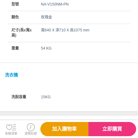
型號
NA-V150NM-PN
顏色
玫瑰金
尺寸(長x寬x
寬640 X 深710 X 高1075 mm
高)
重量
54 KG
洗衣機
洗脫容量
15KG
配送與退換貨需知
加入購物車
立即購買
收藏清單
瀏覽紀錄