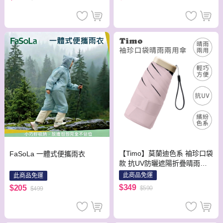
【Timo】莫蘭迪色系 袖珍口袋
FaSoLa 一體式便攜雨衣
款 抗UV防曬遮陽折疊晴雨傘-
櫻花粉
此商品免運
此商品免運
$349
$205
$590
$499