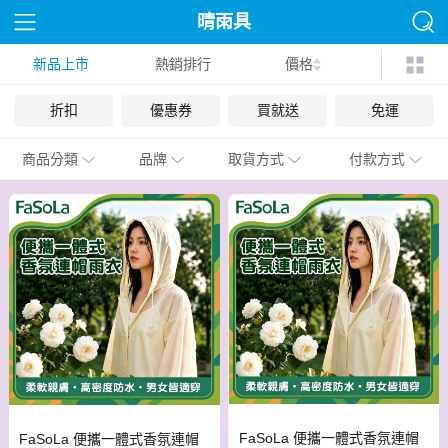
晴雨具
新品上市
熱銷排行
價格
折扣
優惠券
買就送
免運
商品分類
品牌
取貨方式
付款方式
FaSoLa 便攜一體式香氛連帽
FaSoLa 便攜一體式香氛連帽