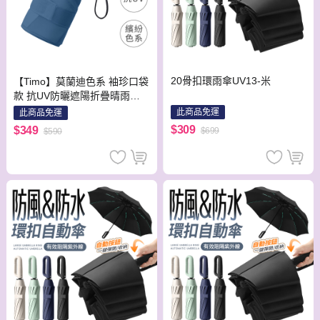
20骨扣環雨傘UV13-米
【Timo】莫蘭迪色系 袖珍口袋
款 抗UV防曬遮陽折疊晴雨傘-
靛藍色
此商品免運
此商品免運
$309
$349
$699
$590