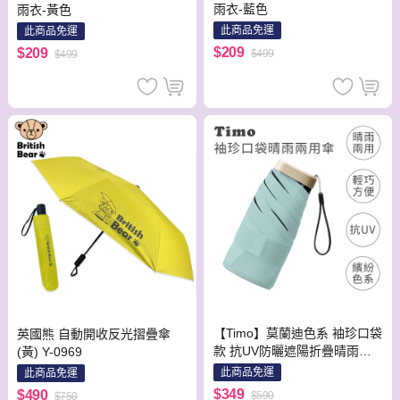
雨衣-藍色
雨衣-黃色
此商品免運
此商品免運
$209
$209
$499
$499
【Timo】莫蘭迪色系 袖珍口袋
英國熊 自動開收反光摺疊傘
款 抗UV防曬遮陽折疊晴雨傘-
(黃) Y-0969
奶油綠
此商品免運
此商品免運
$349
$490
$590
$750