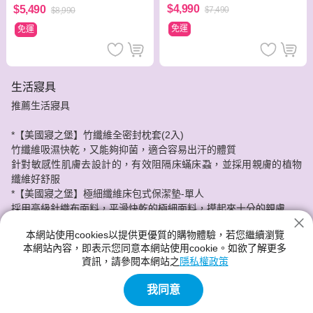
$4,990
$5,490
$7,490
$8,990
免運
免運
生活寢具
推薦生活寢具
*【美國寢之堡】竹纖維全密封枕套(2入)
竹纖維吸濕快乾，又能夠抑菌，適合容易出汗的體質
針對敏感性肌膚去設計的，有效阻隔床蟎床蝨，並採用親膚的植物
纖維好舒服
*【美國寢之堡】極細纖維床包式保潔墊-單人
採用高級針織布面料，平滑快乾的極細面料，摸起來十分的親膚
它有防止水份液體滲入床墊，可以隔離過敏原直接接觸皮膚，還能
本網站使用cookies以提供更優質的購物體驗，若您繼續瀏覽
夠延長床墊使用的期限喔!
本網站內容，即表示您同意本網站使用cookie。如欲了解更多
資訊，請參閱本網站之
隱私權政策
神腦給您最實惠的價格，最安心的服務品質。
我同意