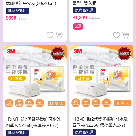
童型) 雙入組
休閒透氣午安枕(30x40cm) 台
灣製
此商品免運
此商品免運
$1,899
$699
$2,398
$900
免運
【3M】新2代發熱纖維可水洗
【3M】新2代發熱纖維可水洗
四季被NZ250(標準單人5x7)
四季被NZ250(標準雙人6x7)
此商品免運
此商品免運