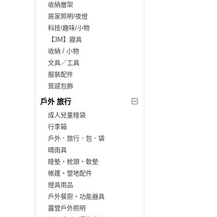
收納層架
居家照明/夜燈
科技/趣味/小物
【3M】寢具
收納 / 小物
文具／工具
服裝配件
質感包飾
戶外 旅行
成人兒童睡袋
行李箱
戶外．旅行．包．袋
晴雨具
睡墊‧枕頭‧軟墊
帳篷‧營地配件
燈具用品
戶外餐廚‧功能器具
露營戶外照明