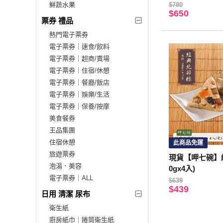
組
鮮蔬水果
$780
$650
票券 禮品
熱門電子票券
電子票券｜速食/飲料
電子票券｜超商/賣場
電子票券｜住宿/休憩
電子票券｜餐廳/飯店
電子票券｜娛樂/生活
電子票券｜保養/按摩
美食餐券
王品集團
住宿休憩
此商品免運
旅遊票券
現貨【呷七碗】經
泡湯．美容
0gx4入)
電子票券｜ALL
$639
$439
日用 清潔 尿布
衛生紙
廚房紙巾｜捲筒衛生紙