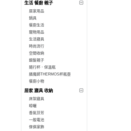
生活 餐廚 親子
居家用品
鍋具
餐廚生活
寵物用品
生活寢具
時尚流行
空間收納
銀髮親子
隨行杯．保溫瓶
膳魔師THERMOS杯瓶壺
餐廚小物
居家 寢具 收納
床架寢具
晾曬
香氣芬芳
一般電池
傢俱家飾