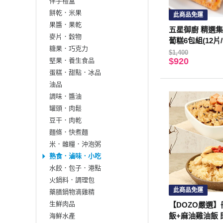
伴手禮盒
餅乾．米果
此商品免運
果醬．果乾
五星御廚 精選集
麥片．穀物
蔔糕6包組(12片/
糖果．巧克力
$1,400
$920
堅果．養生食品
蛋糕．甜點．冰品
油品
調味．醬油
罐頭．肉鬆
豆干．肉乾
麵條．快煮麵
米．雜糧．沖泡粥
熟食．滷味．小吃
水餃．包子．港點
火鍋料．調理包
此商品免運
藥膳鍋物滴雞精
生鮮肉品
【DOZO嚴選】
飯+麻油雞油飯 
海鮮水產