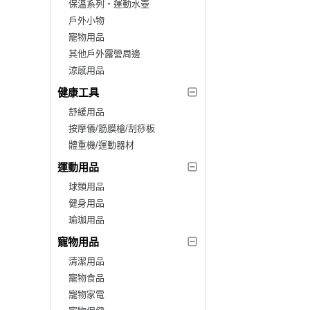
保溫系列‧運動水壺
戶外小物
寵物用品
其他戶外露營周邊
涼感用品
健康工具
舒緩用品
按摩儀/筋膜槍/刮痧板
體重機/運動器材
運動用品
球類用品
健身用品
瑜珈用品
寵物用品
清潔用品
寵物食品
寵物家電