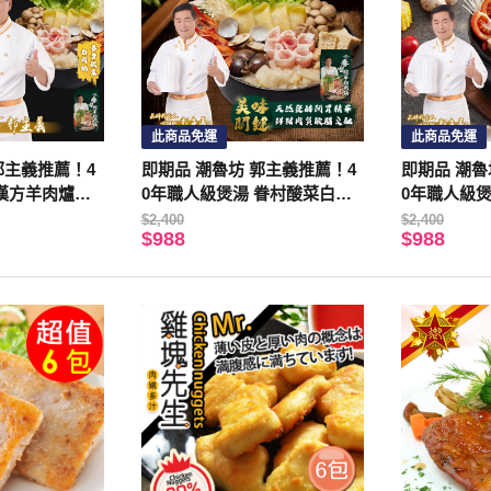
此商品免運
此商品免運
郭主義推薦！4
即期品 潮魯坊 郭主義推薦！4
即期品 潮魯
 漢方羊肉爐、
0年職人級煲湯 眷村酸菜白肉
0年職人級煲
各2入
鍋4入組
組
$2,400
$2,400
$988
$988