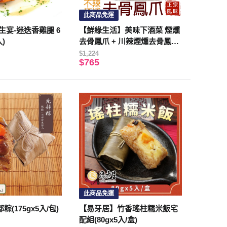
此商品免運
生宴-迷迭香雞腿 6
【鮮綠生活】美味下酒菜 煙燻
入)
去骨鳳爪 + 川辣煙燻去骨鳳爪
各三包共6包
$1,224
$765
此商品免運
(175gx5入/包)
【易牙居】竹香瑤柱糯米飯宅
配組(80gx5入/盒)