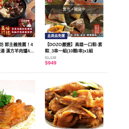
售完，補貨中
此商品免運
坊 郭主義推薦！4
【DOZO嚴選】高雄一口粽-素
湯 漢方羊肉爐4入
粽_3串一組(10顆/串)x1組
$1,138
$949