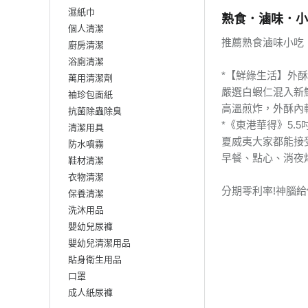
濕紙巾
熟食．滷味．小
個人清潔
推薦熟食滷味小吃
廚房清潔
浴廁清潔
*【鮮綠生活】外
萬用清潔劑
嚴選白蝦仁混入新
袖珍包面紙
高溫煎炸，外酥內
抗菌除蟲除臭
*《東港華得》5.
清潔用具
夏威夷大家都能接
防水噴霧
早餐、點心、消夜
鞋材清潔
衣物清潔
分期零利率!神腦
保養清潔
洗沐用品
嬰幼兒尿褲
嬰幼兒清潔用品
貼身衛生用品
口罩
成人紙尿褲