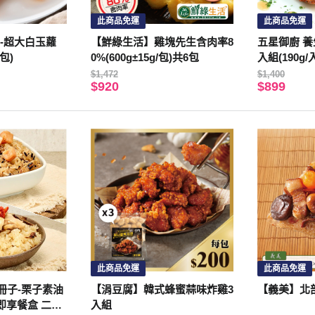
此商品免運
此商品免運
-超大白玉蘿
【鮮綠生活】雞塊先生含肉率8
五星御廚 養
包)
0%(600g±15g/包)共6包
入組(190g/
$1,472
$1,400
$920
$899
此商品免運
此商品免運
冊子-栗子素油
【涓豆腐】韓式蜂蜜蒜味炸雞3
【義美】北部粽
即享餐盒 二入
入組