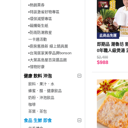
▪︎熱銷票券
▪︎特談激省好物專區
▪︎環保減塑專區
▪︎箱購衛生紙
▪︎防雨防潮救星
此商品免運
一卡通活動
即期品 潮魯坊 
▪︎廚房舊換新 線上鍋具展
0年職人級煲湯
▪︎台灣居家美學品牌bonson
眷村酸菜白肉鍋
$2,400
▪︎大葉高島屋百貨選品館
$988
▪︎惜物好康
健康 飲料 沖泡
飲料．果汁．水
蜂蜜．醋．健康飲品
奶粉．沖泡飲品
咖啡
茶葉．茶包
食品 生鮮 即食