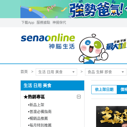
下載App
服務據點
神揚保代
首頁
生活 日用 美食
食品 生鮮 即食
生活 日用 美食
依上架日期
價
★熱銷專區
▪︎新品上架
▪︎普渡必備指南
▪︎暢銷品推薦
▪︎每月特別推薦