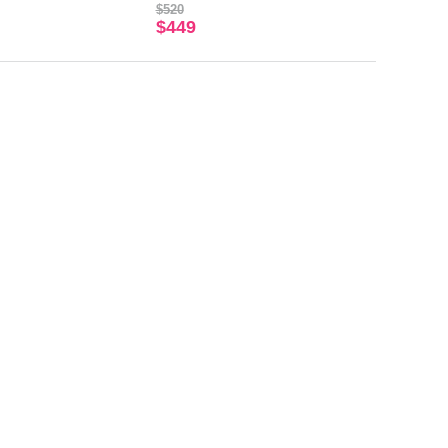
$520
$449