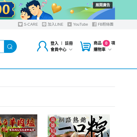
展開廣告
S-CARE
加入LINE
YouTube
FB粉絲團
商品
項
登入
︱
註冊
0
購物車
會員中心