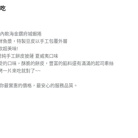
吃
酥內軟海金鑽府城蝦捲
鮮魚漿，特製豆皮以手工包覆外層
軟超美味!
5吋純手工餅皮披薩 夏威夷口味
受的口味，酥脆的餅皮，豐富的餡料還有滿滿的起司牽絲
烤一片來吃就對了~~
給你最實惠的價格，最安心的服務品質。