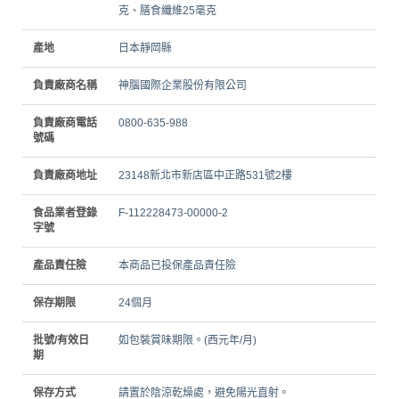
克、膳食纖維25毫克
產地
日本靜岡縣
負責廠商名稱
神腦國際企業股份有限公司
負責廠商電話
0800-635-988
號碼
負責廠商地址
23148新北市新店區中正路531號2樓
食品業者登錄
F-112228473-00000-2
字號
產品責任險
本商品已投保產品責任險
保存期限
24個月
批號/有效日
如包裝賞味期限。(西元年/月)
期
保存方式
請置於陰涼乾燥處，避免陽光直射。