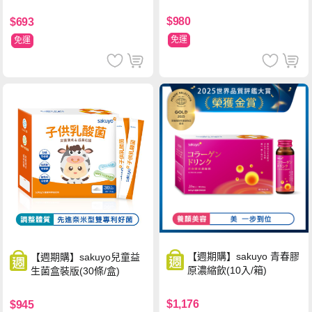
條/盒)
$980
$693
免運
免運
【週期購】sakuyo 青春膠
【週期購】sakuyo兒童益
原濃縮飲(10入/箱)
生菌盒裝版(30條/盒)
$1,176
$945