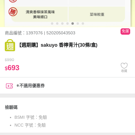
免運
商品編號：1397076 | 520205043503
【週期購】sakuyo 香檸青汁(30條/盒)
990
$
693
$
收藏
※不適用優惠券
檢驗碼
BSMI 字號：
免驗
NCC 字號：
免驗