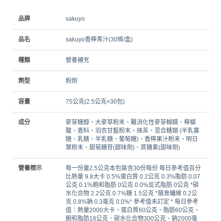
品牌
sakuyo
品名
sakuyo香檸青汁(30條/盒)
種類
營養補充
劑型
粉劑
容量
75公克(2.5公克×30包)
成分
麥芽糖醇、大麥草粉末、難消化性麥芽糊精、檸檬
酸、香料、羽衣甘藍粉末、抹茶、混合糖類 (半乳寡
糖、乳糖、半乳糖、葡萄糖)、香檸果汁粉末、明日
葉粉末、甜菊糖苷(甜味劑)、蔗糖素(甜味劑)
營養標示
每一份量2.5公克本包裝含30份每份 每日參考值百分
比熱量 9.8大卡 0.5%蛋白質 0.2公克 0.3%脂肪 0.07
公克 0.1%飽和脂肪 0公克 0.0%反式脂肪 0公克 *碳
水化合物 2.2公克 0.7%糖 1.5公克 *膳食纖維 0.2公
克 0.8%鈉 0.3毫克 0.0%* 參考值未訂定 * 每日參考
值：熱量2000大卡、蛋白質60公克、脂肪60公克、
飽和脂肪18公克、碳水化合物300公克、鈉2000毫