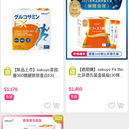
【週期購】sakuyo Fit Bio
【新品上市】sakuyo善固
比菲德氏菌盒裝版(30條/
優360關鍵膠原蛋白EX(30
盒)
包/盒)
$1,400
$1,176
免運
免運