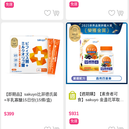
免運
免運
【週期購】【素食者可
【即期品】sakuyo比菲德氏菌
食】sakuyo 金盞花萃取
+半乳寡醣15日份(15條/盒)
(含葉黃素)素食軟膠囊(食
品)(30顆/瓶)
$931
$399
免運