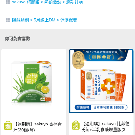
sakuyo 旗艦館
>
熱銷活動
>
週期訂購
隱藏類別
>
5月線上DM
>
保健保養
你可能會喜歡
【週期購】sakuyo 比菲德
【週期購】sakuyo 香檸青
氏菌+半乳寡醣增量版(30
汁(30條/盒)