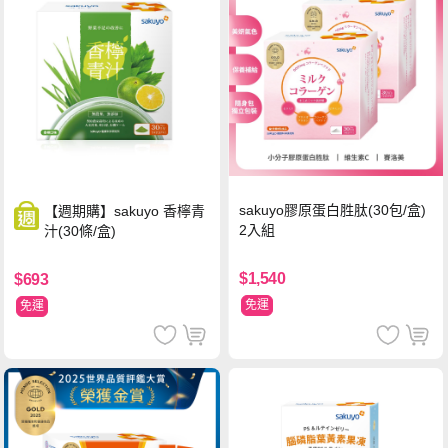
sakuyo膠原蛋白胜肽(30包/盒)
【週期購】sakuyo 香檸青
2入組
汁(30條/盒)
$1,540
$693
免運
免運