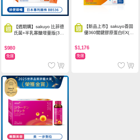
【新品上市】sakuyo善固
【週期購】sakuyo 比菲德
優360關鍵膠原蛋白EX(30
氏菌+半乳寡醣增量版(30
包/盒)
條/盒)
$1,176
$980
免運
免運