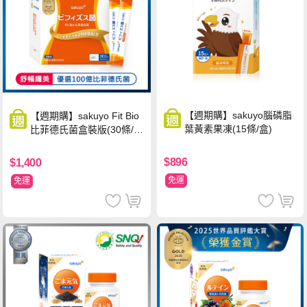
【週期購】sakuyo腦磷脂
【週期購】sakuyo Fit Bio
葉黃素果凍(15條/盒)
比菲德氏菌盒裝版(30條/
盒)
$896
$1,400
免運
免運