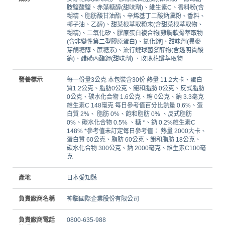
胺鹽酸鹽、赤藻糖醇(甜味劑)、維生素C、香料粉(含
糊精、脂肪酸甘油酯、辛烯基丁二酸鈉澱粉、香料、
椰子油、乙醇)、甜菜根萃取粉末(含甜菜根萃取物、
糊精)、二氧化矽、膠原蛋白複合物[雞胸軟骨萃取物
(含非變性第二型膠原蛋白)、氯化鉀]、甜味劑(異麥
芽酮糖醇、蔗糖素)、流行鏈球菌發酵物(含透明質酸
鈉)、醋磺內酯鉀(甜味劑) 、玫瑰花瓣萃取物
營養標示
每一份量3公克 本包裝含30份 熱量 11.2大卡、蛋白
質1.2公克、脂肪0公克、飽和脂肪 0公克、反式脂肪
0公克、碳水化合物 1.6公克、糖 0公克、鈉 3.3毫克
維生素C 148毫克 每日參考值百分比熱量 0.6%、蛋
白質 2%、 脂肪 0%、飽和脂肪 0% 、反式脂肪
0%、碳水化合物 0.5% 、糖 *、鈉 0.2%維生素C
148% *參考值未訂定每日參考值： 熱量 2000大卡、
蛋白質 60公克、脂肪 60公克、飽和脂肪 18公克、
碳水化合物 300公克、鈉 2000毫克、維生素C100毫
克
產地
日本愛知縣
負責廠商名稱
神腦國際企業股份有限公司
負責廠商電話
0800-635-988