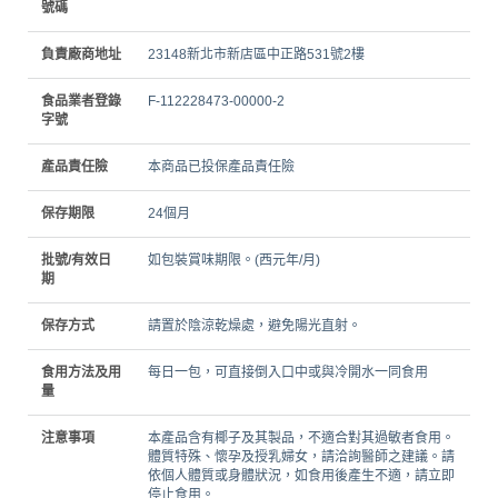
號碼
負責廠商地址
23148新北市新店區中正路531號2樓
食品業者登錄
F-112228473-00000-2
字號
產品責任險
本商品已投保產品責任險
保存期限
24個月
批號/有效日
如包裝賞味期限。(西元年/月)
期
保存方式
請置於陰涼乾燥處，避免陽光直射。
食用方法及用
每日一包，可直接倒入口中或與冷開水一同食用
量
注意事項
本產品含有椰子及其製品，不適合對其過敏者食用。
體質特殊、懷孕及授乳婦女，請洽詢醫師之建議。請
依個人體質或身體狀況，如食用後產生不適，請立即
停止食用。