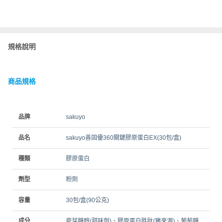
規格說明
商品規格
品牌
sakuyo
品名
sakuyo善固優360關鍵膠原蛋白EX(30包/盒)
種類
膠原蛋白
劑型
粉劑
容量
30包/盒(90公克)
成分
麥芽糖醇(甜味劑)、膠原蛋白胜肽(豬來源)、葡萄糖