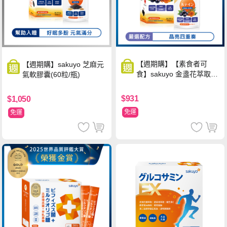
【週期購】【素食者可
【週期購】sakuyo 芝麻元
食】sakuyo 金盞花萃取
氣軟膠囊(60粒/瓶)
(含葉黃素)素食軟膠囊(食
品)(30顆/瓶)
$931
$1,050
免運
免運