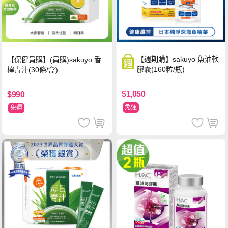
【週期購】sakuyo 魚油軟
【保健員購】(員購)sakuyo 香
膠囊(160粒/瓶)
檸青汁(30條/盒)
$1,050
$990
免運
免運