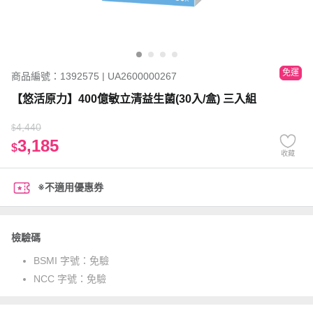
免運
商品編號：1392575 | UA2600000267
【悠活原力】400億敏立清益生菌(30入/盒) 三入組
4,440
$
3,185
$
收藏
※不適用優惠券
檢驗碼
BSMI 字號：
免驗
NCC 字號：
免驗