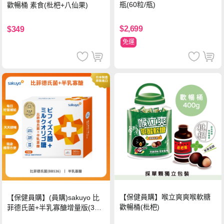
瓶(60粒/瓶)
歡暢桶 素食(枇杷+八仙果)
$2,699
$349
免運
【保健員購】喉立爽爽喉軟糖
【保健員購】(員購)sakuyo 比
歡暢桶(枇杷)
菲德氏菌+半乳寡醣增量版(30
條_盒)