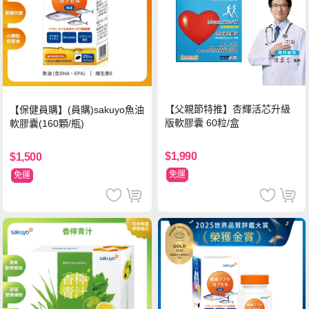
【父親節特推】杏輝活芯升級
【保健員購】(員購)sakuyo魚油
版軟膠囊 60粒/盒
軟膠囊(160顆/瓶)
$1,990
$1,500
免運
免運