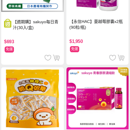
【永信HAC】蔓越莓膠囊x2瓶
【週期購】sakuyo每日青
(90粒/瓶)
汁(30入/盒)
$1,950
$693
免運
免運