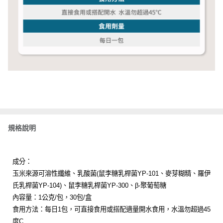
規格說明
成分：
玉米來源可溶性纖維、乳酸菌(鼠李糖乳桿菌YP-101、麥芽糊精、羅伊
氏乳桿菌YP-104)、鼠李糖乳桿菌YP-300、β-聚葡萄糖
內容量：1公克/包，30包/盒
食用方法：每日1包，可直接食用或搭配適量開水食用，水溫勿超過45
度C