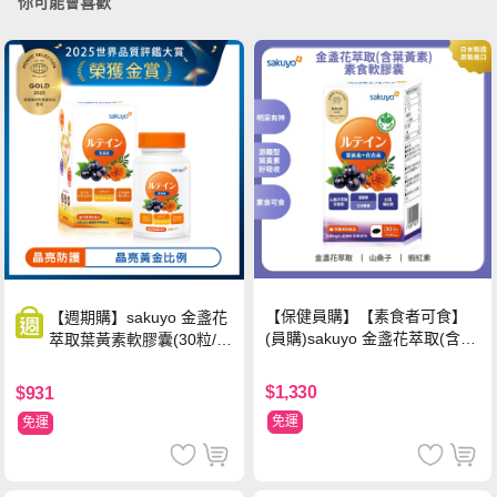
你可能會喜歡
【保健員購】【素食者可食】
【週期購】sakuyo 金盞花
(員購)sakuyo 金盞花萃取(含葉
萃取葉黃素軟膠囊(30粒/
黃素)素食軟膠囊(食品)(30顆/
瓶)
瓶)
$1,330
$931
免運
免運