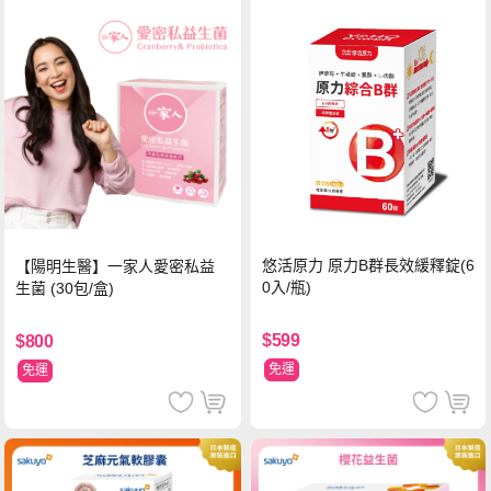
悠活原力 原力B群長效緩釋錠(6
【陽明生醫】一家人愛密私益
0入/瓶)
生菌 (30包/盒)
$599
$800
免運
免運