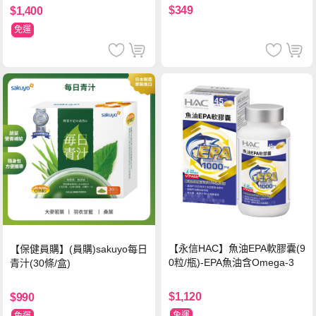
$349
$1,400
免運
【永信HAC】魚油EPA軟膠囊(9
【保健員購】(員購)sakuyo每日
0粒/瓶)-EPA魚油含Omega-3
青汁(30條/盒)
$1,120
$990
免運