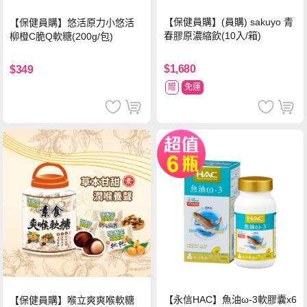
【保健員購】(員購) sakuyo 青
【保健員購】悠活原力小悠活
春膠原濃縮飲(10入/箱)
柳橙C脆Q軟糖(200g/包)
$1,680
$349
贈
免運
【永信HAC】魚油ω-3軟膠囊x6
【保健員購】喉立爽爽喉軟糖