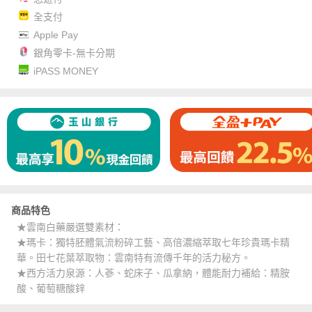
全支付
Apple Pay
銀角零卡-無卡分期
iPASS MONEY
商品特色
★雲南白藥嚴選雙素材：
★瑪卡：獨特胚體氣流粉碎工藝、高倍濃縮萃取七年珍貴瑪卡精
華。田七花葉萃取物：雲南特有流傳千年的活力秘方。
★西方活力泉源：人蔘、蛇床子、瓜拿納，體能耐力補給：精胺
酸、葡萄糖酸鋅