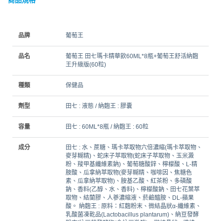
品牌
葡萄王
品名
葡萄王 田七瑪卡精華飲60ML*8瓶+葡萄王舒活納麴
王升級版(60粒)
種類
保健品
劑型
田七 : 液態 / 納麴王 : 膠囊
容量
田七 : 60ML*8瓶 / 納麴王 : 60粒
成分
田七 : 水、蔗糖、瑪卡萃取物六倍濃縮(瑪卡萃取物、
麥芽糊精)、蛇床子萃取物(蛇床子萃取物、玉米澱
粉、羧甲基纖維素鈉)、葡萄糖酸鋅、檸檬酸、L-精
胺酸、瓜拿納萃取物(麥芽糊精、咖啡因、焦糖色
素、瓜拿納萃取物)、胺基乙酸、紅茶粉、多磷酸
鈉、香料(乙醇、水、香料)、檸檬酸鈉、田七花葉萃
取物、結蘭膠、人蔘濃縮液、菸鹼醯胺、DL-蘋果
酸。 納麴王 : 原料：紅麴粉末、微結晶狀α-纖維素、
乳酸菌凍乾品(Lactobacillus plantarum)、納豆發酵