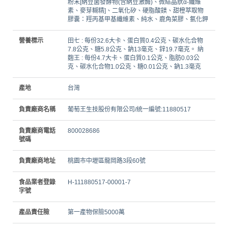
粉末[納豆菌發酵物(含納豆激酶)、微結晶狀α-纖維
素、麥芽糊精]、二氧化矽、硬脂酸鎂、甜橙萃取物
膠囊：羥丙基甲基纖維素、純水、鹿角菜膠、氯化鉀
營養標示
田七 : 每份32.6大卡、蛋白質0.4公克、碳水化合物
7.8公克、糖5.8公克、鈉13毫克、鋅19.7毫克。 納
麴王 : 每份4.7大卡、蛋白質0.1公克、脂肪0.03公
克、碳水化合物1.0公克、糖0.01公克、鈉1.3毫克
產地
台灣
負責廠商名稱
葡萄王生技股份有限公司/統一編號:11880517
負責廠商電話
800028686
號碼
負責廠商地址
桃園市中壢區龍岡路3段60號
食品業者登錄
H-111880517-00001-7
字號
產品責任險
第一產物保險5000萬