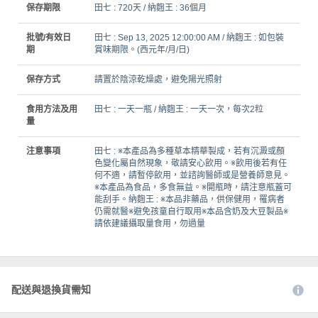
保存期限
田七 : 720天 / 納麴王 : 36個月
批號/有效日
田七 : Sep 13, 2025 12:00:00 AM / 納麴王 : 如包裝
期
賞味期限。(西元年/月/日)
保存方式
請置於陰涼乾燥處，避免陽光照射
食用方法及用
田七 : 一天一瓶 / 納麴王 : 一天一次，每次2粒
量
注意事項
田七 : ※本產品為多種草本精華製成，若有沉澱或顏
色變化屬自然現象，敬請安心飲用。※飲用後若有任
何不適，請暫停飲用，並諮詢醫師或是營養師意見。
※本產品為食品，多食無益。※開瓶時，請注意瓶蓋可
能刮手。納麴王 : ※本品非藥品，供保健用，罹病者
仍需就醫※避免孩童自行取用※本品含奶及大豆製品※
請依建議攝取量食用，勿過量
配送與退換貨需知