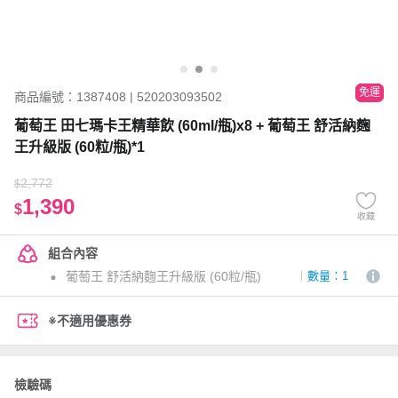
免運
商品編號：1387408 | 520203093502
葡萄王 田七瑪卡王精華飲 (60ml/瓶)x8 + 葡萄王 舒活納麴
王升級版 (60粒/瓶)*1
2,772
$
1,390
$
收藏
組合內容
葡萄王 舒活納麴王升級版 (60粒/瓶)
數量：1
※不適用優惠券
檢驗碼