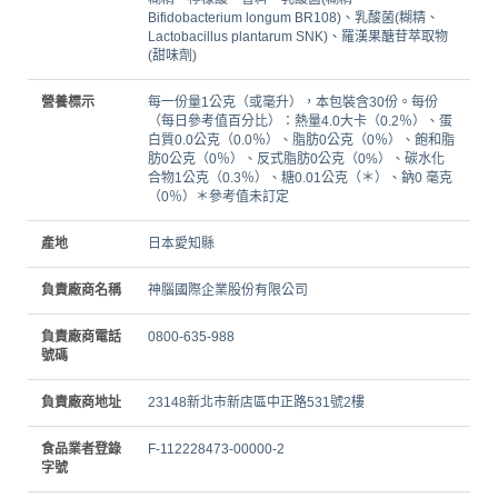
Bifidobacterium longum BR108)、乳酸菌(糊精、
Lactobacillus plantarum SNK)、羅漢果醣苷萃取物
(甜味劑)
營養標示
每一份量1公克（或毫升），本包裝含30份。每份
（每日參考值百分比）：熱量4.0大卡（0.2％）、蛋
白質0.0公克（0.0％）、脂肪0公克（0％）、飽和脂
肪0公克（0％）、反式脂肪0公克（0%）、碳水化
合物1公克（0.3％）、糖0.01公克（＊）、鈉0 毫克
（0％）＊參考值未訂定
產地
日本愛知縣
負責廠商名稱
神腦國際企業股份有限公司
負責廠商電話
0800-635-988
號碼
負責廠商地址
23148新北市新店區中正路531號2樓
食品業者登錄
F-112228473-00000-2
字號