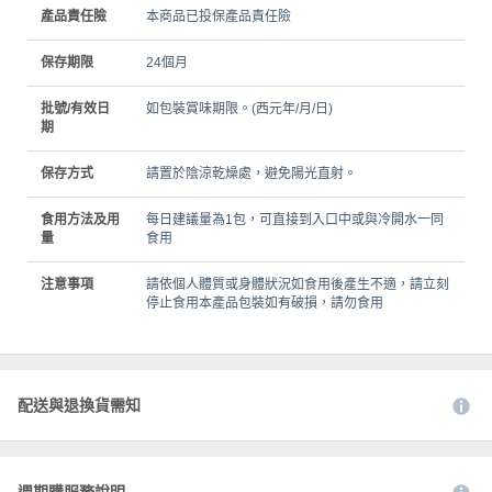
產品責任險
本商品已投保產品責任險
保存期限
24個月
批號/有效日
如包裝賞味期限。(西元年/月/日)
期
保存方式
請置於陰涼乾燥處，避免陽光直射。
食用方法及用
每日建議量為1包，可直接到入口中或與冷開水一同
量
食用
注意事項
請依個人體質或身體狀況如食用後產生不適，請立刻
停止食用本產品包裝如有破損，請勿食用
配送與退換貨需知
週期購服務說明