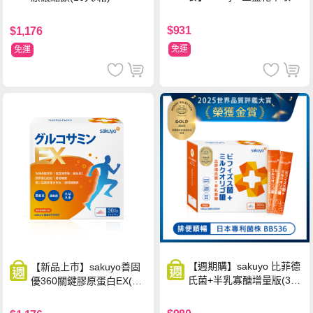
(含葉黃素)素食軟膠囊(食
品)(30顆/瓶)
$931
$1,176
免運
免運
【週期購】sakuyo 比菲德
【新品上市】sakuyo善固
氏菌+半乳寡醣增量版(30
優360關鍵膠原蛋白EX(30
條/盒)
包/盒)