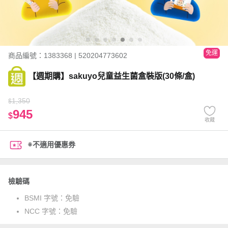
免運
商品編號：1383368 | 520204773602
【週期購】sakuyo兒童益生菌盒裝版(30條/盒)
1,350
$
945
$
收藏
※不適用優惠券
檢驗碼
BSMI 字號：
免驗
NCC 字號：
免驗