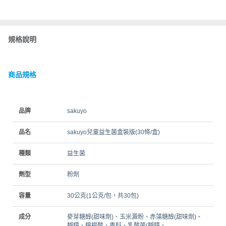
規格說明
商品規格
品牌
sakuyo
品名
sakuyo兒童益生菌盒裝版(30條/盒)
種類
益生菌
劑型
粉劑
容量
30公克(1公克/包，共30包)
成分
麥芽糖醇(甜味劑)、玉米澱粉、赤藻糖醇(甜味劑)、
糊精、檸檬酸、香料、乳酸菌(糊精、