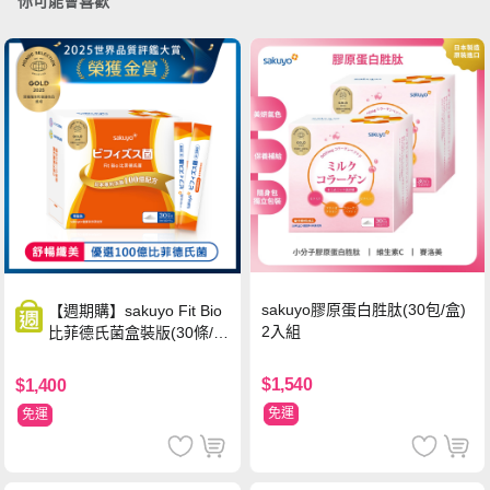
你可能會喜歡
sakuyo膠原蛋白胜肽(30包/盒)
【週期購】sakuyo Fit Bio
2入組
比菲德氏菌盒裝版(30條/
盒)
$1,540
$1,400
免運
免運