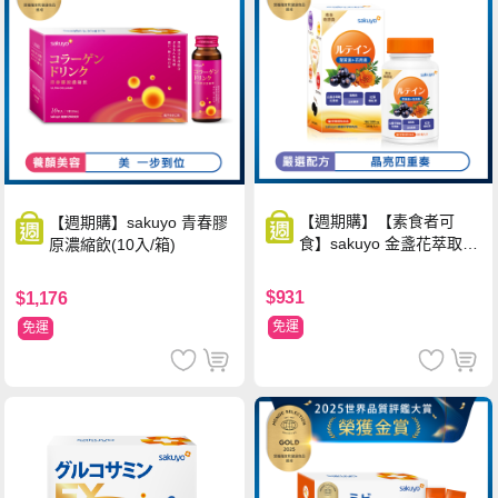
【週期購】【素食者可
【週期購】sakuyo 青春膠
食】sakuyo 金盞花萃取
原濃縮飲(10入/箱)
(含葉黃素)素食軟膠囊(食
品)(30顆/瓶)
$931
$1,176
免運
免運