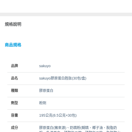
規格說明
商品規格
品牌
sakuyo
品名
sakuyo膠原蛋白胜肽(30包/盒)
種類
膠原蛋白
劑型
粉劑
容量
195公克(6.5公克×30包)
成分
膠原蛋白(豬來源)、奶精粉(糊精、椰子油、脫脂奶