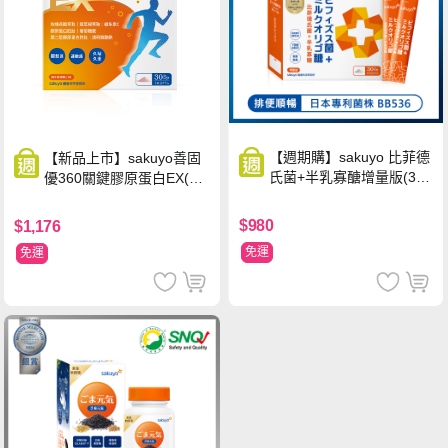
【週期購】sakuyo 比菲德
【新品上市】sakuyo善固
氏菌+半乳寡醣增量版(30
優360關鍵膠原蛋白EX(30
條/盒)
包/盒)
$980
$1,176
免運
免運