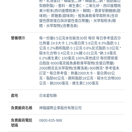
粉、乳清蛋白、磷酸氫二鉀、磷酸氫二鈉、脂肪酸山
梨醇酐酯)、香料、維生素C、二氧化矽、西印度櫻桃
果汁粉末(西印度櫻桃果汁、糊精)、異麥芽酮糖醇(甜
味劑)、蔗糖素(甜味劑)、鮭魚鼻軟骨萃取粉末(含非
變性膠原蛋白與非變性蛋白聚醣)、米萃取粉末(糊
精、米萃取物)(含賽洛美)
營養標示
每一份量6.5公克本包裝含30份 每份 每日參考值百分
比熱量 24.6大卡 1.2%蛋白質 5.6公克 9.3%脂肪 0.1
公克 0.2%飽和脂肪 0.1公克 0.6%反式脂肪 0.0公克 *
碳水化合物 0.4公克 0.1%糖 0.01公克 *鈉 3.6毫克
0.2%維生素C 100毫克 100%其他成分 每份膠原蛋
白胜肽 6000毫克鮭魚鼻軟骨萃取物(含蛋白聚醣)
2000微克玄米萃取物(含賽洛美) 900微克* 參考值未
訂定 * 每日參考值：熱量2000大卡、蛋白質60公
克、脂肪60公克、飽和脂肪18公克、碳水化合物300
公克、鈉2000毫克、維生素C100毫克
產地
日本愛知縣
負責廠商名稱
神腦國際企業股份有限公司
負責廠商電話
0800-635-988
號碼