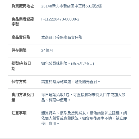
負責廠商地址
23148新北市新店區中正路531號2樓
食品業者登錄
F-112228473-00000-2
字號
產品責任險
本商品已投保產品責任險
保存期限
24個月
批號/有效日
如包裝賞味期限。(西元年/月/日)
期
保存方式
請置於陰涼乾燥處，避免陽光直射。
食用方法及用
每日建議攝取1包，可直接將粉末倒入口中或加入飲
量
品、料理中使用。
注意事項
體質特殊、懷孕及授乳婦女，請洽詢醫師之建議。請
依個人體質或身體狀況，如食用後產生不適，請立即
停止食用。