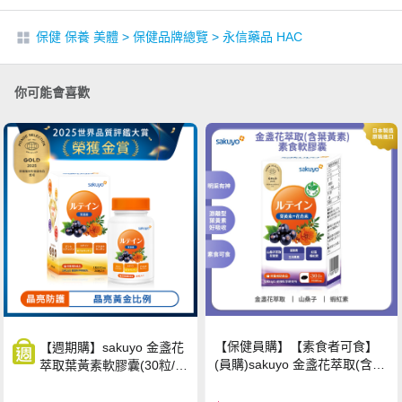
保健 保養 美體
>
保健品牌總覽
>
永信藥品 HAC
你可能會喜歡
【保健員購】【素食者可食】
【週期購】sakuyo 金盞花
(員購)sakuyo 金盞花萃取(含葉
萃取葉黃素軟膠囊(30粒/
黃素)素食軟膠囊(食品)(30顆/
瓶)
瓶)