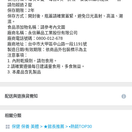
請勿超過２錠
保存期限：2年
保存方式：開封後，瓶蓋請確實蓋緊，避免日光直射、高溫、潮
濕。
食品添加物名稱：請參考內文圖
廠商名稱：永信藥品工業股份有限公司
廠商電話號碼：0800-012-678
廠商地址：台中市大甲區中山路一段1191號
製造日期/有效期限：依商品外包裝標示為主
注意事項：
1. 內附乾燥劑，請勿食用。
2.請確實遵循每日建議量食用，多食無益。
3. 本產品含乳製品
配送與退換貨需知
相關分類
保健 保養 美體
>
★館長推薦
>
▪︎熱銷TOP30