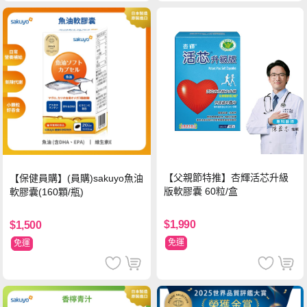
【父親節特推】杏輝活芯升級
【保健員購】(員購)sakuyo魚油
版軟膠囊 60粒/盒
軟膠囊(160顆/瓶)
$1,990
$1,500
免運
免運