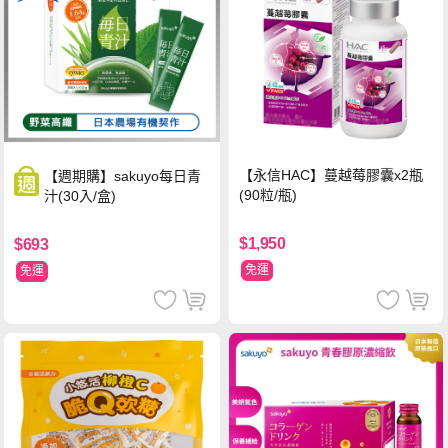
【永信HAC】蔓越莓膠囊x2瓶
【週期購】sakuyo每日青
(90粒/瓶)
汁(30入/盒)
$1,950
$693
免運
免運