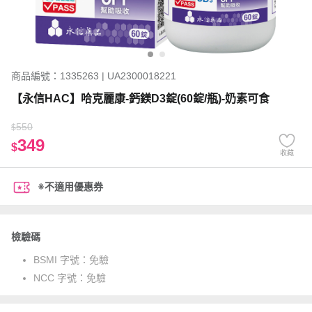
商品編號：1335263 | UA2300018221
【永信HAC】哈克麗康-鈣鎂D3錠(60錠/瓶)-奶素可食
550
$
349
$
收藏
※不適用優惠券
檢驗碼
BSMI 字號：
免驗
NCC 字號：
免驗