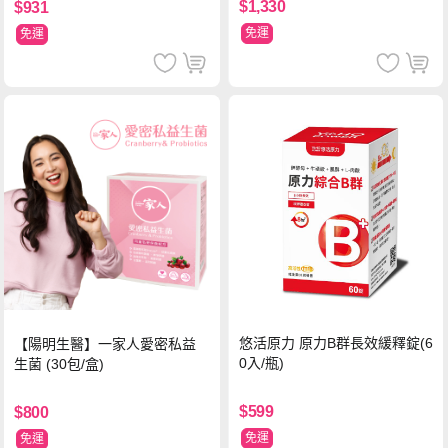
$1,330
$931
免運
免運
悠活原力 原力B群長效緩釋錠(6
【陽明生醫】一家人愛密私益
0入/瓶)
生菌 (30包/盒)
$599
$800
免運
免運