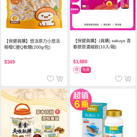
【保健員購】(員購) sakuyo 青
【保健員購】悠活原力小悠活
春膠原濃縮飲(10入/箱)
柳橙C脆Q軟糖(200g/包)
$1,680
$349
贈
免運