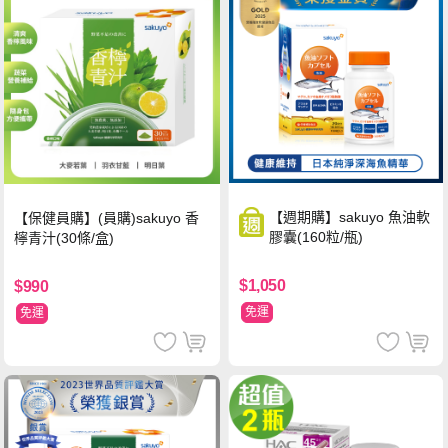
【週期購】sakuyo 魚油軟
【保健員購】(員購)sakuyo 香
膠囊(160粒/瓶)
檸青汁(30條/盒)
$1,050
$990
免運
免運