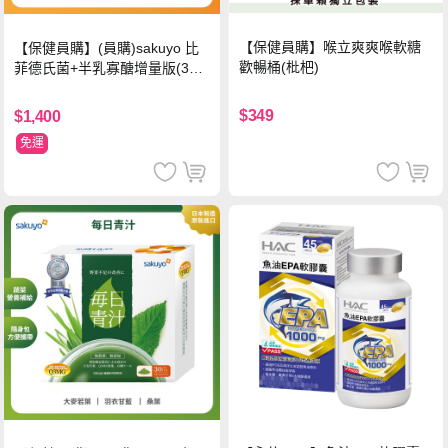
【保健員購】喉立爽爽喉軟糖
【保健員購】(員購)sakuyo 比
歡暢桶(枇杷)
菲德氏菌+半乳寡醣增量版(30
條_盒)
$349
$1,400
免運