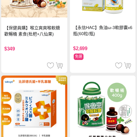
【永信HAC】魚油ω-3軟膠囊x6
【保健員購】喉立爽爽喉軟糖
瓶(60粒/瓶)
歡暢桶 素食(枇杷+八仙果)
$2,699
$349
免運