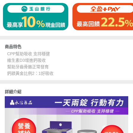
商品特色
CPP幫助吸收 支持穩健
維生素D3增進鈣吸收
幫助牙齒骨骼正常發育
鈣鎂黃金比例2：1好吸收
詳細介紹