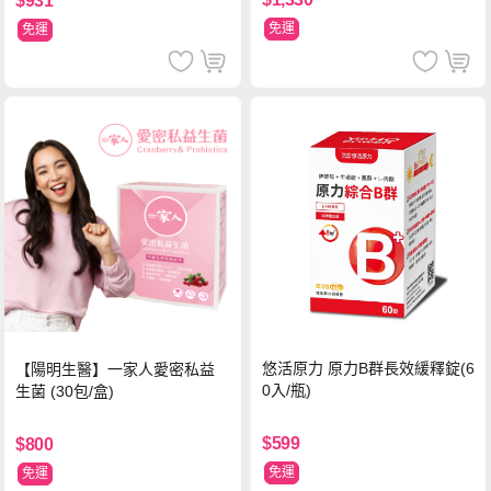
$931
免運
免運
悠活原力 原力B群長效緩釋錠(6
【陽明生醫】一家人愛密私益
0入/瓶)
生菌 (30包/盒)
$599
$800
免運
免運