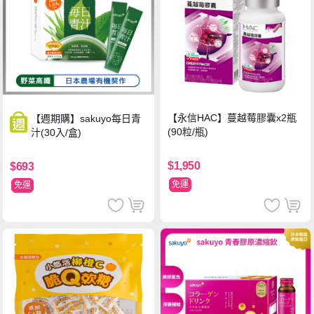
【永信HAC】蔓越莓膠囊x2瓶
【週期購】sakuyo每日青
(90粒/瓶)
汁(30入/盒)
$1,950
$693
免運
免運