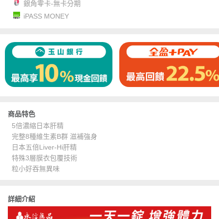
銀角零卡-無卡分期
iPASS MONEY
商品特色
5倍濃縮日本肝精
完整8種維生素B群 滋補強身
日本五倍Liver-Hi肝精
特殊3層膜衣包覆技術
粒小好吞無異味
詳細介紹