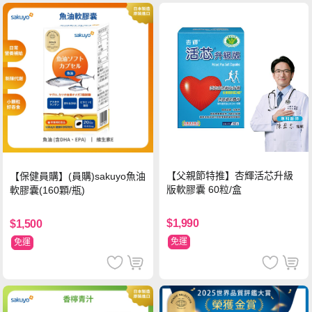
【父親節特推】杏輝活芯升級
【保健員購】(員購)sakuyo魚油
版軟膠囊 60粒/盒
軟膠囊(160顆/瓶)
$1,990
$1,500
免運
免運