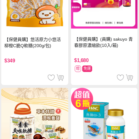
【保健員購】(員購) sakuyo 青
【保健員購】悠活原力小悠活
春膠原濃縮飲(10入/箱)
柳橙C脆Q軟糖(200g/包)
$1,680
$349
贈
免運