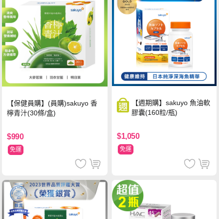
【週期購】sakuyo 魚油軟
【保健員購】(員購)sakuyo 香
膠囊(160粒/瓶)
檸青汁(30條/盒)
$1,050
$990
免運
免運