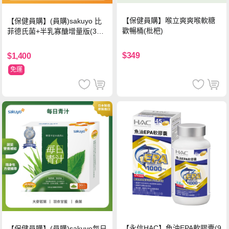
【保健員購】喉立爽爽喉軟糖
【保健員購】(員購)sakuyo 比
歡暢桶(枇杷)
菲德氏菌+半乳寡醣增量版(30
條_盒)
$349
$1,400
免運
【永信HAC】魚油EPA軟膠囊(9
【保健員購】(員購)sakuyo每日