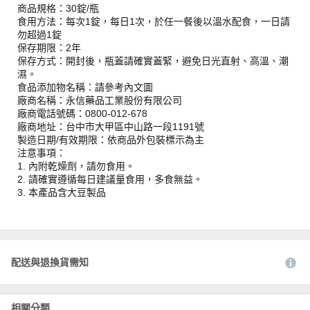
商品規格：30錠/瓶
食用方法：每次1錠，每日1次，於任一餐後以溫水配食，一日請
勿超過1錠
保存期限：2年
保存方式：開封後，瓶蓋請確實蓋緊，避免日光直射、高溫、潮
濕。
食品添加物名稱：請參考內文圖
廠商名稱：永信藥品工業股份有限公司
廠商電話號碼：0800-012-678
廠商地址：台中市大甲區中山路一段1191號
製造日期/有效期限：依商品外包裝標示為主
注意事項：
1. 內附乾燥劑，請勿食用。
2. 請確實遵循每日建議量食用，多食無益。
3. 本產品含大豆製品
配送與退換貨需知
相關分類