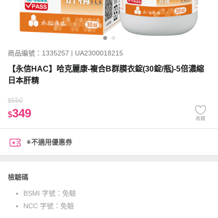
商品編號：1335257 | UA2300018215
【永信HAC】哈克麗康-複合B群膜衣錠(30錠/瓶)-5倍濃縮
日本肝精
550
$
349
$
收藏
※不適用優惠券
檢驗碼
BSMI 字號：
免驗
NCC 字號：
免驗