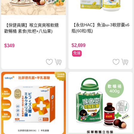
【永信HAC】魚油ω-3軟膠囊x6
【保健員購】喉立爽爽喉軟糖
瓶(60粒/瓶)
歡暢桶 素食(枇杷+八仙果)
$2,699
$349
免運