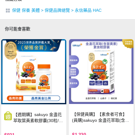
保健 保養 美體
>
保健品牌總覽
>
永信藥品 HAC
你可能會喜歡
【保健員購】【素食者可食】
【週期購】sakuyo 金盞花
(員購)sakuyo 金盞花萃取(含葉
萃取葉黃素軟膠囊(30粒/
黃素)素食軟膠囊(食品)(30顆/
瓶)
瓶)
$1,330