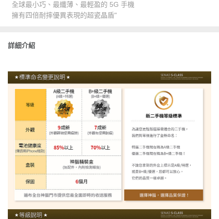
全球最小巧、最纖薄、最輕盈的 5G 手機
擁有四倍耐摔優異表現的超瓷晶盾"
詳細介紹