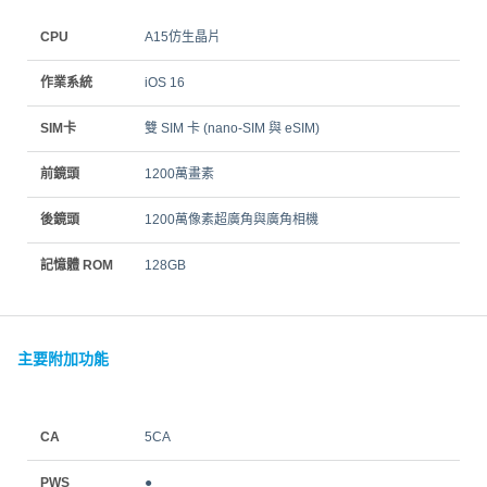
CPU
A15仿生晶片
作業系統
iOS 16
SIM卡
雙 SIM 卡 (nano‑SIM 與 eSIM)
前鏡頭
1200萬畫素
後鏡頭
1200萬像素超廣角與廣角相機
記憶體 ROM
128GB
主要附加功能
CA
5CA
PWS
●