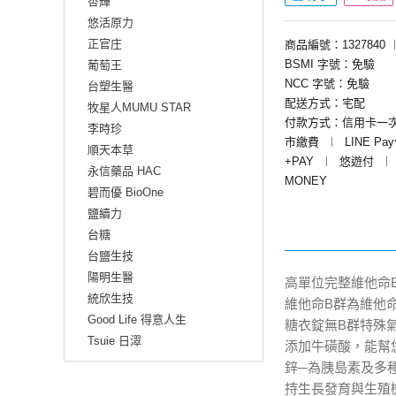
杏輝
悠活原力
正官庄
商品編號：1327840
BSMI 字號：免驗
葡萄王
NCC 字號：免驗
台塑生醫
配送方式：宅配
牧星人MUMU STAR
付款方式：信用卡一
李時珍
市繳費
︱
LINE Pa
順天本草
+PAY
︱
悠遊付
︱
永信藥品 HAC
MONEY
碧而優 BioOne
鹽續力
台糖
台鹽生技
陽明生醫
高單位完整維他命
統欣生技
維他命B群為維他命
Good Life 得意人生
糖衣錠無B群特殊
Tsuie 日濢
添加牛磺酸，能幫
鋅─為胰島素及多
持生長發育與生殖