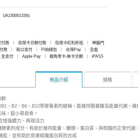
︱
UA2300013391
次付款
︱
信用卡分期付款
︱
信用卡紅利折抵
︱
神腦門
y付款
︱
街口支付
︱
Pi拍錢包
︱
台灣Pay
︱
全盈
全支付
︱
Apple Pay
︱
銀角零卡-無卡分期
︱
iPASS
商品介紹
規格
B群
B1、B2、B6、B12等營養素的總稱，能維持胺基酸及能量代謝，
氣味，錠小易吞食。
您增強體力、再現活力
種酵素的成分，有助於維持能量、醣類、蛋白質、與核酸的正常代謝
機能，並有助於皮膚組織蛋白質的合成