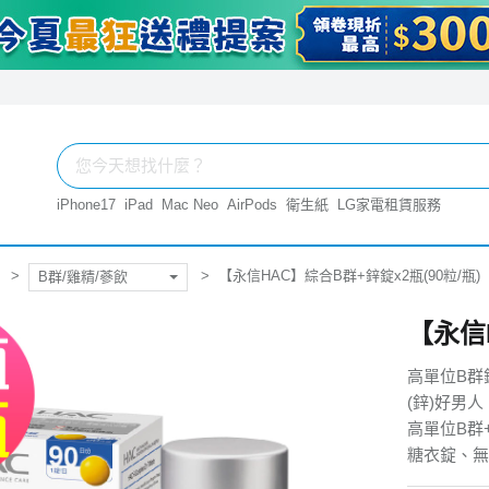
iPhone17
iPad
Mac Neo
AirPods
衛生紙
LG家電租賃服務
【永信HAC】綜合B群+鋅錠x2瓶(90粒/瓶)
B群/雞精/蔘飲
【永信H
高單位B群
(鋅)好男
高單位B群+
糖衣錠、無