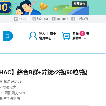
展開廣告
S-CARE
加入LINE
YouTube
FB粉絲團
商品
項
登入
︱
註冊
0
購物車
會員中心
AC】綜合B群+鋅錠x2瓶(90粒/瓶)
鋅 充沛好活力
人，增強體力
牛磺酸活力plus
B群特殊氣味