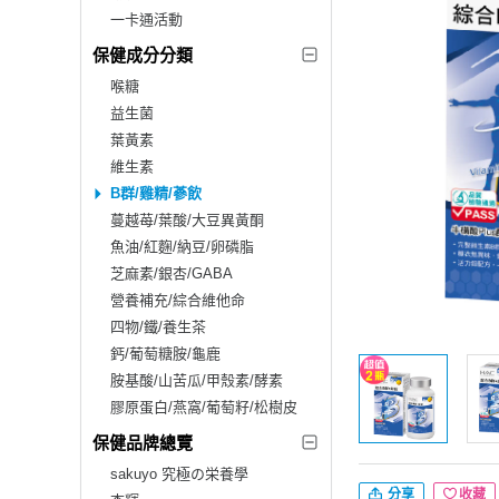
一卡通活動
保健成分分類
喉糖
益生菌
葉黃素
維生素
B群/雞精/蔘飲
蔓越苺/葉酸/大豆異黃酮
魚油/紅麴/納豆/卵磷脂
芝麻素/銀杏/GABA
營養補充/綜合維他命
四物/鐵/養生茶
鈣/葡萄糖胺/龜鹿
胺基酸/山苦瓜/甲殼素/酵素
膠原蛋白/燕窩/葡萄籽/松樹皮
保健品牌總覽
sakuyo 究極の栄養學
分享
收藏