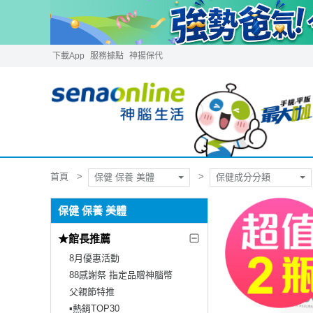
下載App
服務據點
神揚保代
首頁
保健 保養 美體
保健成分分類
保健 保養 美體
★館長推薦
8月優惠活動
88感謝祭 指定品贈神腦幣
父親節特推
▪︎熱銷TOP30