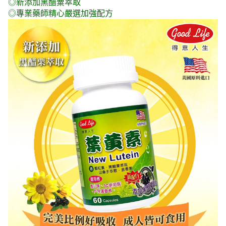
◎新添加黑醋粟萃取
◎專業藥師精心嚴選加強配方