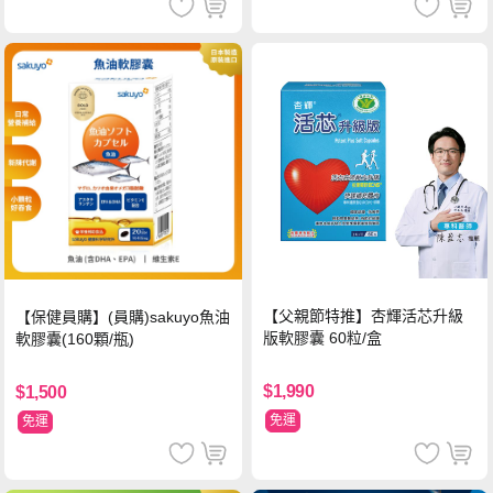
【父親節特推】杏輝活芯升級
【保健員購】(員購)sakuyo魚油
版軟膠囊 60粒/盒
軟膠囊(160顆/瓶)
$1,990
$1,500
免運
免運