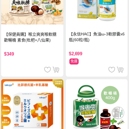
【永信HAC】魚油ω-3軟膠囊x6
【保健員購】喉立爽爽喉軟糖
瓶(60粒/瓶)
歡暢桶 素食(枇杷+八仙果)
$2,699
$349
免運