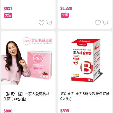
黃素)素食軟膠囊(食品)(30顆/
瓶)
瓶)
$1,330
$931
免運
免運
悠活原力 原力B群長效緩釋錠(6
【陽明生醫】一家人愛密私益
0入/瓶)
生菌 (30包/盒)
$599
$800