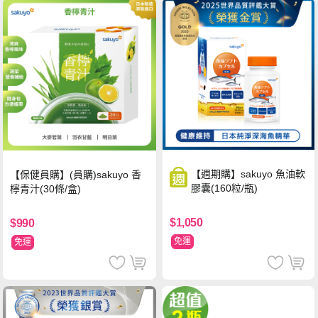
【週期購】sakuyo 魚油軟
【保健員購】(員購)sakuyo 香
膠囊(160粒/瓶)
檸青汁(30條/盒)
$1,050
$990
免運
免運