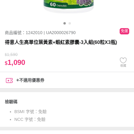
免運
商品編號：1242010 | UA2000026790
得意人生高單位葉黃素+蝦紅素膠囊-3入組(60粒X3瓶)
1,590
$
1,090
$
收藏
※不適用優惠券
檢驗碼
BSMI 字號：
免驗
NCC 字號：
免驗