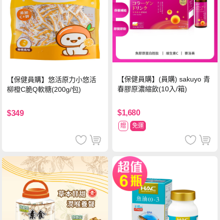
【保健員購】(員購) sakuyo 青
【保健員購】悠活原力小悠活
春膠原濃縮飲(10入/箱)
柳橙C脆Q軟糖(200g/包)
$1,680
$349
贈
免運