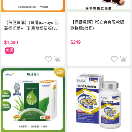
【保健員購】喉立爽爽喉軟糖
【保健員購】(員購)sakuyo 比
歡暢桶(枇杷)
菲德氏菌+半乳寡醣增量版(30
條_盒)
$349
$1,400
免運