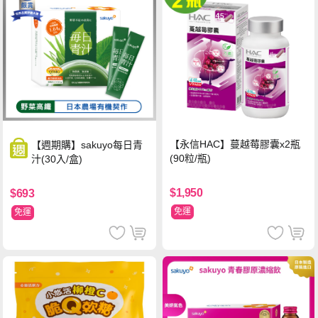
【永信HAC】蔓越莓膠囊x2瓶
【週期購】sakuyo每日青
(90粒/瓶)
汁(30入/盒)
$1,950
$693
免運
免運