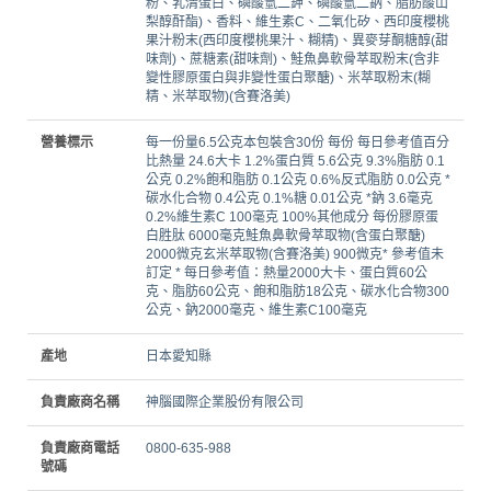
粉、乳清蛋白、磷酸氫二鉀、磷酸氫二鈉、脂肪酸山
梨醇酐酯)、香料、維生素C、二氧化矽、西印度櫻桃
果汁粉末(西印度櫻桃果汁、糊精)、異麥芽酮糖醇(甜
味劑)、蔗糖素(甜味劑)、鮭魚鼻軟骨萃取粉末(含非
變性膠原蛋白與非變性蛋白聚醣)、米萃取粉末(糊
精、米萃取物)(含賽洛美)
營養標示
每一份量6.5公克本包裝含30份 每份 每日參考值百分
比熱量 24.6大卡 1.2%蛋白質 5.6公克 9.3%脂肪 0.1
公克 0.2%飽和脂肪 0.1公克 0.6%反式脂肪 0.0公克 *
碳水化合物 0.4公克 0.1%糖 0.01公克 *鈉 3.6毫克
0.2%維生素C 100毫克 100%其他成分 每份膠原蛋
白胜肽 6000毫克鮭魚鼻軟骨萃取物(含蛋白聚醣)
2000微克玄米萃取物(含賽洛美) 900微克* 參考值未
訂定 * 每日參考值：熱量2000大卡、蛋白質60公
克、脂肪60公克、飽和脂肪18公克、碳水化合物300
公克、鈉2000毫克、維生素C100毫克
產地
日本愛知縣
負責廠商名稱
神腦國際企業股份有限公司
負責廠商電話
0800-635-988
號碼