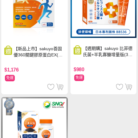
【週期購】sakuyo 比菲德
【新品上市】sakuyo善固
氏菌+半乳寡醣增量版(30
優360關鍵膠原蛋白EX(30
條/盒)
包/盒)
$980
$1,176
免運
免運