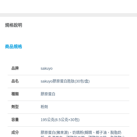
規格說明
商品規格
品牌
sakuyo
品名
sakuyo膠原蛋白胜肽(30包/盒)
種類
膠原蛋白
劑型
粉劑
容量
195公克(6.5公克×30包)
成分
膠原蛋白(豬來源)、奶精粉(糊精、椰子油、脫脂奶