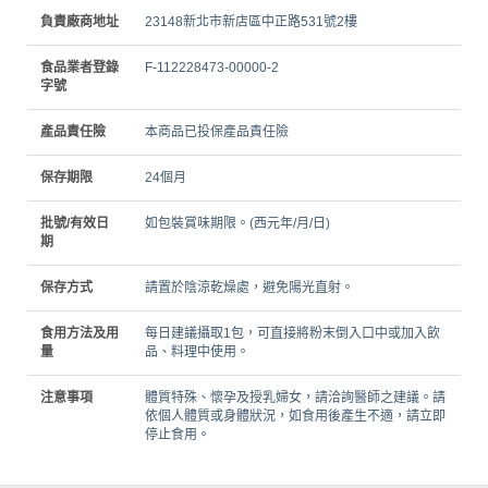
負責廠商地址
23148新北市新店區中正路531號2樓
食品業者登錄
F-112228473-00000-2
字號
產品責任險
本商品已投保產品責任險
保存期限
24個月
批號/有效日
如包裝賞味期限。(西元年/月/日)
期
保存方式
請置於陰涼乾燥處，避免陽光直射。
食用方法及用
每日建議攝取1包，可直接將粉末倒入口中或加入飲
量
品、料理中使用。
注意事項
體質特殊、懷孕及授乳婦女，請洽詢醫師之建議。請
依個人體質或身體狀況，如食用後產生不適，請立即
停止食用。