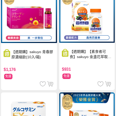
【週期購】【素食者可
【週期購】sakuyo 青春膠
食】sakuyo 金盞花萃取
原濃縮飲(10入/箱)
(含葉黃素)素食軟膠囊(食
品)(30顆/瓶)
$931
$1,176
免運
免運