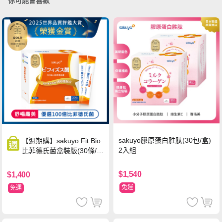
你可能會喜歡
sakuyo膠原蛋白胜肽(30包/盒)
【週期購】sakuyo Fit Bio
2入組
比菲德氏菌盒裝版(30條/
盒)
$1,540
$1,400
免運
免運