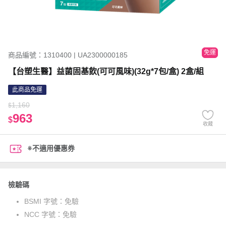
免運
商品編號：1310400 | UA2300000185
【台塑生醫】益菌固基飲(可可風味)(32g*7包/盒) 2盒/組
此商品免運
1,160
$
963
$
收藏
※不適用優惠券
檢驗碼
BSMI 字號：
免驗
NCC 字號：
免驗