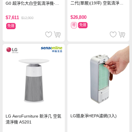
二代(單層)(19坪) 空氣清淨機
G0 超淨化大白空氣清淨機-Hit
AS651DBY0
18坪
$26,800
$7,611
$12,900
贈
免運
免運
LG隨身淨HEPA濾網(3入)
LG AeroFurniture 新淨几 空氣
清淨機 AS201