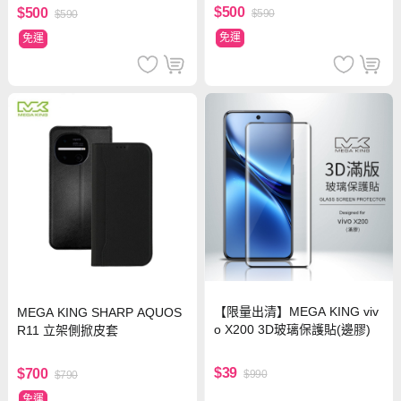
$500
$500
$590
$590
免運
免運
【限量出清】MEGA KING viv
MEGA KING SHARP AQUOS
o X200 3D玻璃保護貼(邊膠)
R11 立架側掀皮套
$39
$700
$990
$790
免運