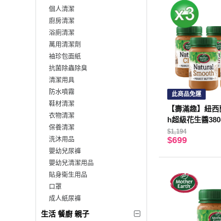
個人清潔
廚房清潔
浴廁清潔
萬用清潔劑
袖珍包面紙
抗菌除蟲除臭
清潔用具
防水噴霧
此商品免運
鞋材清潔
【壽滿趣】紐西蘭Mo
衣物清潔
h超級花生醬380
保養清潔
亞籽1)
$1,194
洗沐用品
$699
嬰幼兒尿褲
嬰幼兒清潔用品
貼身衛生用品
口罩
成人紙尿褲
生活 餐廚 親子