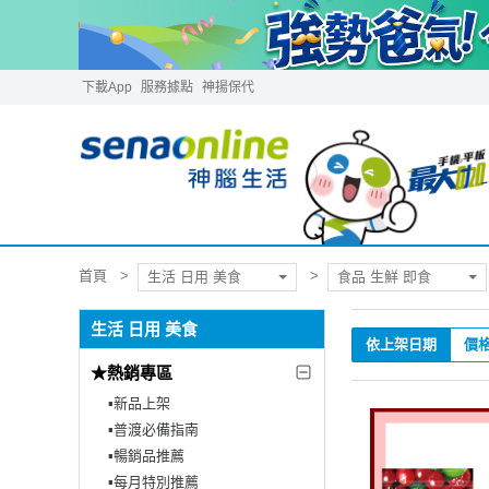
下載App
服務據點
神揚保代
首頁
生活 日用 美食
食品 生鮮 即食
生活 日用 美食
依上架日期
價
★熱銷專區
▪︎新品上架
▪︎普渡必備指南
▪︎暢銷品推薦
▪︎每月特別推薦