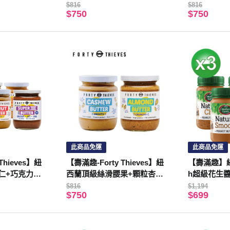
35gX2入)
35gX2入)
$816
$816
$750
$750
此商品免運
此商品免運
Thieves】紐
【壽滿趣-Forty Thieves】紐
【壽滿趣】紐西
仁+巧克力堅
西蘭頂級絲滑腰果+顆粒杏仁(2
h超級花生醬3
35gX2入)
1)
$816
$1,194
$750
$699