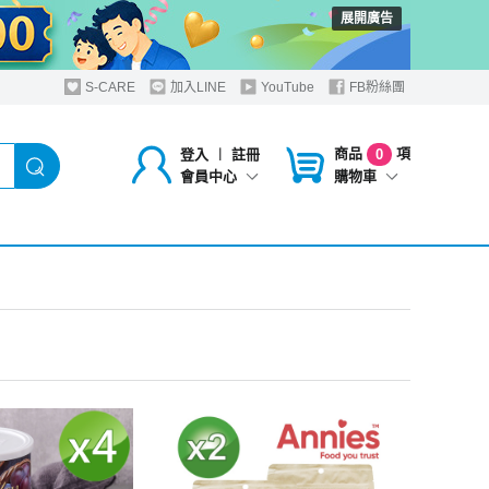
展開廣告
S-CARE
加入LINE
YouTube
FB粉絲團
商品
項
登入
︱
註冊
0
購物車
會員中心