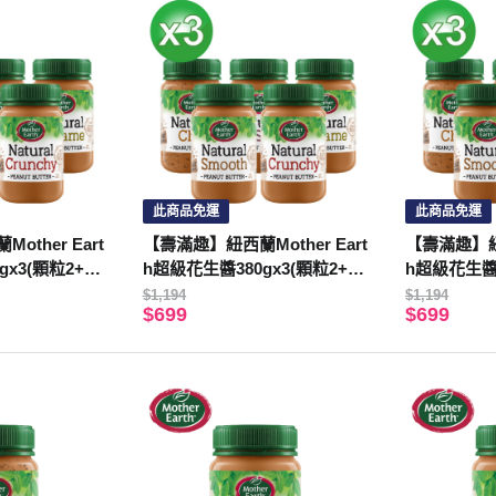
此商品免運
此商品免運
ther Eart
【壽滿趣】紐西蘭Mother Eart
【壽滿趣】紐西
gx3(顆粒2+奇
h超級花生醬380gx3(顆粒2+絲
h超級花生醬3
滑1)
亞籽2)
$1,194
$1,194
$699
$699