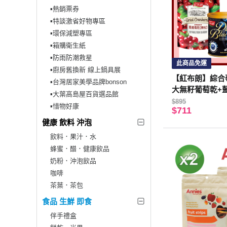
▪︎熱銷票券
▪︎特談激省好物專區
▪︎環保減塑專區
▪︎箱購衛生紙
▪︎防雨防潮救星
此商品免運
▪︎廚房舊換新 線上鍋具展
【紅布朗】綜合莓
▪︎台灣居家美學品牌bonson
大無籽葡萄乾+
▪︎大葉高島屋百貨選品館
乾)
$895
▪︎惜物好康
$711
健康 飲料 沖泡
飲料．果汁．水
蜂蜜．醋．健康飲品
奶粉．沖泡飲品
咖啡
茶葉．茶包
食品 生鮮 即食
伴手禮盒