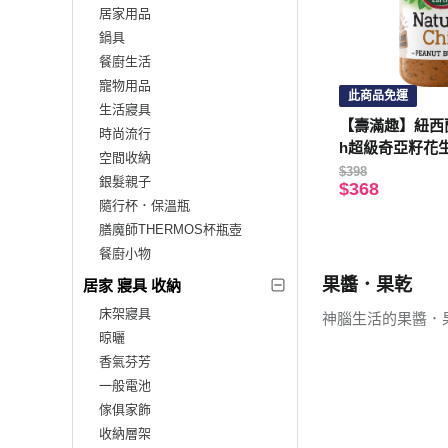
居家用品
鍋具
餐廚生活
寵物用品
此商品免運
生活寢具
【壽滿趣】紐西蘭Mo
時尚流行
h超級奇亞籽花生
空間收納
$398
銀髮親子
$368
隨行杯．保溫瓶
膳魔師THERMOS杯瓶壺
餐廚小物
果醬．果乾
居家 寢具 收納
床架寢具
神腦生活的果醬．
晾曬
香氣芬芳
一般電池
傢俱家飾
收納層架