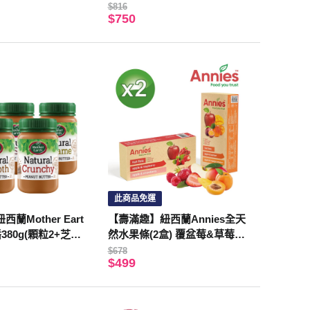
35gX2入)
$816
$750
此商品免運
蘭Mother Eart
【壽滿趣】紐西蘭Annies全天
80g(顆粒2+芝麻
然水果條(2盒) 覆盆莓&草莓1
+杏桃&百香1
$678
$499