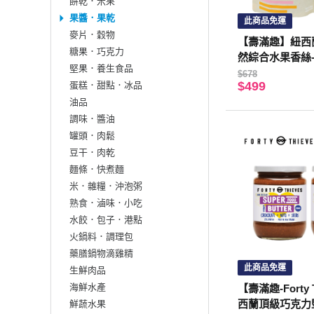
餅乾．米果
果醬．果乾
此商品免運
麥片．穀物
【壽滿趣】紐西蘭
糖果．巧克力
然綜合水果香絲-2
堅果．養生食品
$678
$499
蛋糕．甜點．冰品
油品
調味．醬油
罐頭．肉鬆
豆干．肉乾
麵條．快煮麵
米．雜糧．沖泡粥
熟食．滷味．小吃
水餃．包子．港點
火鍋料．調理包
藥膳鍋物滴雞精
此商品免運
生鮮肉品
海鮮水產
【壽滿趣-Forty 
西蘭頂級巧克力堅
鮮蔬水果