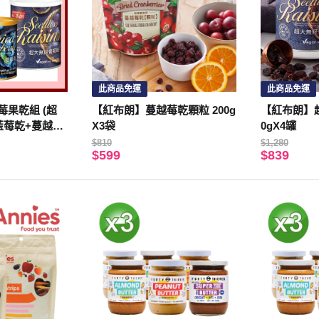
此商品免運
此商品免運
果乾組 (超
【紅布朗】蔓越莓乾顆粒 200g
【紅布朗】超
藍莓乾+蔓越莓
X3袋
0gX4罐
$810
$1,280
$599
$839