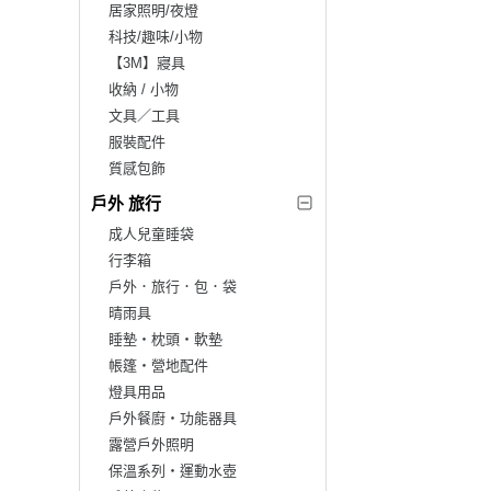
居家照明/夜燈
科技/趣味/小物
【3M】寢具
收納 / 小物
文具／工具
服裝配件
質感包飾
戶外 旅行
成人兒童睡袋
行李箱
戶外．旅行．包．袋
晴雨具
睡墊‧枕頭‧軟墊
帳篷‧營地配件
燈具用品
戶外餐廚‧功能器具
露營戶外照明
保溫系列‧運動水壺