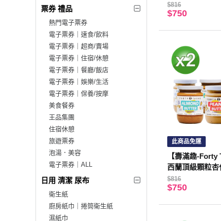
2入)
$816
票券 禮品
$750
熱門電子票券
電子票券｜速食/飲料
電子票券｜超商/賣場
電子票券｜住宿/休憩
電子票券｜餐廳/飯店
電子票券｜娛樂/生活
電子票券｜保養/按摩
美食餐券
王品集團
住宿休憩
旅遊票券
此商品免運
泡湯．美容
【壽滿趣-Forty 
電子票券｜ALL
西蘭頂級顆粒杏
果(235gX2入)
$816
日用 清潔 尿布
$750
衛生紙
廚房紙巾｜捲筒衛生紙
濕紙巾