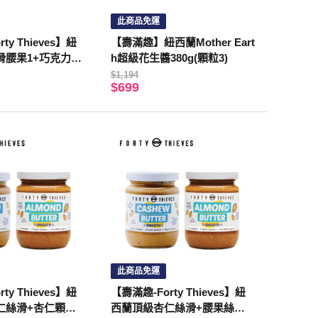
此商品免運
ty Thieves】紐
【壽滿趣】紐西蘭Mother Eart
滑腰果1+巧克力堅
h超級花生醬380g(顆粒3)
入)
$1,194
$699
此商品免運
ty Thieves】紐
【壽滿趣-Forty Thieves】紐
絲滑+杏仁顆粒(2
西蘭頂級杏仁絲滑+腰果絲滑(2