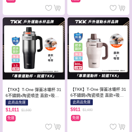
【TKK】T-One 彈蓋冰壩杯 31
【TKK】T-One 彈蓋冰壩杯 31
6不鏽鋼x陶瓷噴塗 直飲+吸管
6不鏽鋼x陶瓷噴塗 直飲+吸管
保冰保溫 運動隨身杯 800ML
保冰保溫 運動隨身杯 1200ML
此商品免運
此商品免運
(握把式)-初春粉
(握把式)-銀黑影
$911
$1,011
$1,480
$1,680
免運
免運