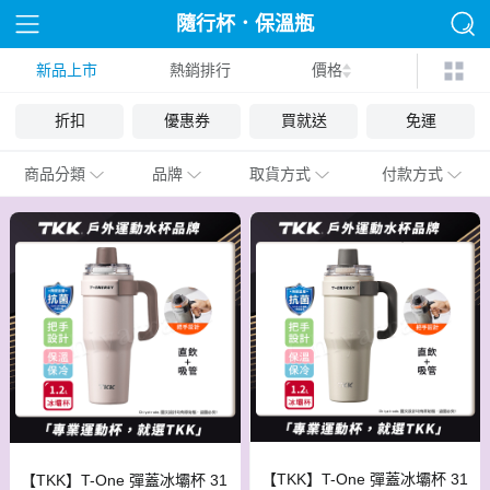
隨行杯．保溫瓶
新品上市
熱銷排行
價格
折扣
優惠券
買就送
免運
商品分類
品牌
取貨方式
付款方式
【TKK】T-One 彈蓋冰壩杯 31
【TKK】T-One 彈蓋冰壩杯 31