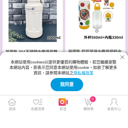
英國熊 胖胖玻璃內膽提把杯中
英國熊 304不鏽鋼內膽彈蓋雙
瓶880ml P-A153
飲真空壺1000ml H-A076
本網站使用cookies以提供更優質的購物體驗，若您繼續瀏覽
此商品免運
此商品免運
本網站內容，即表示您同意本網站使用cookie。如欲了解更多
$380
$590
$600
$900
資訊，請參閱本網站之
隱私權政策
我同意
0
首頁
收藏清單
影音
購物車
會員中心