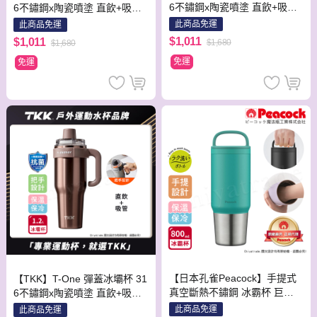
6不鏽鋼x陶瓷噴塗 直飲+吸管
6不鏽鋼x陶瓷噴塗 直飲+吸管
保冰保溫 運動隨身杯 1200ML
保冰保溫 運動隨身杯 1200ML
此商品免運
此商品免運
(握把式)-沙丘咖
(握把式)-初春粉
$1,011
$1,011
$1,680
$1,680
免運
免運
【日本孔雀Peacock】手提式
【TKK】T-One 彈蓋冰壩杯 31
真空斷熱不鏽鋼 冰霸杯 巨無
6不鏽鋼x陶瓷噴塗 直飲+吸管
霸鋼杯 保冰保溫 隨行杯 800M
保冰保溫 運動隨身杯 1200ML
此商品免運
此商品免運