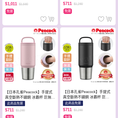
L(上蓋可拆洗)-孔雀綠
(握把式)-玫瑰金
$711
$1,011
$1,280
$1,680
免運
免運
【日本孔雀Peacock】手提式
【日本孔雀Peacock】手提式
真空斷熱不鏽鋼 冰霸杯 巨無
真空斷熱不鏽鋼 冰霸杯 巨無霸
霸鋼杯 保冰保溫 隨行杯 800M
鋼杯 保冰保溫 隨行杯 800ML
此商品免運
此商品免運
L(上蓋可拆洗)-黑色
(上蓋可拆洗)-粉紅色
$711
$711
$1,280
$1,280
免運
免運