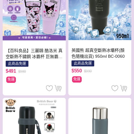
英國熊 超真空斷熱冰壩杯(顏
【百科良品】三麗鷗 酷洛米 真
色隨機出貨) 950ml BC-0060
空斷熱不鏽鋼 冰霸杯 巨無霸鋼
杯 保冰保溫飲料杯 隨行杯 900
此商品免運
此商品免運
ml-信封款(贈手提杯套)
$550
$491
$990
$980
免運
免運