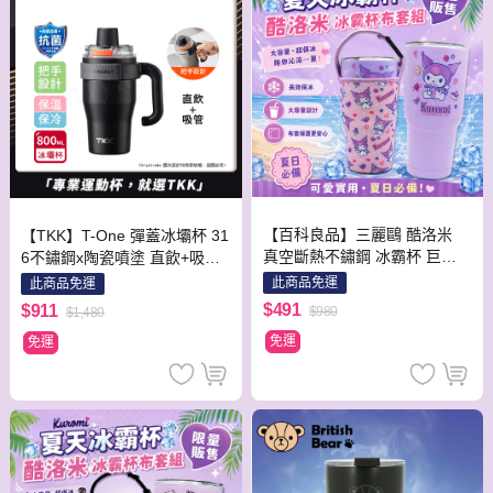
【百科良品】三麗鷗 酷洛米
【TKK】T-One 彈蓋冰壩杯 31
真空斷熱不鏽鋼 冰霸杯 巨無
6不鏽鋼x陶瓷噴塗 直飲+吸管
霸鋼杯 保冰保溫飲料杯 隨行
保冰保溫 運動隨身杯 800ML
此商品免運
此商品免運
杯 900ml-甜食款(贈手提杯套)
(握把式)-夜瀾黑
$491
$911
$980
$1,480
免運
免運