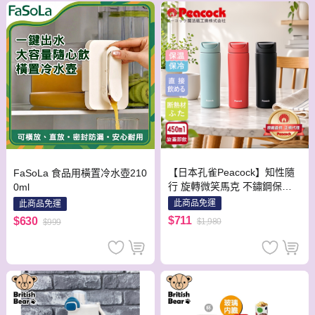
【日本孔雀Peacock】知性隨
FaSoLa 食品用橫置冷水壺210
行 旋轉微笑馬克 不鏽鋼保溫
0ml
杯-450ml(旋蓋即飲設計)隨機
此商品免運
此商品免運
色
$711
$630
$1,980
$999