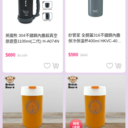
妙管家 全鋼蓋316不鏽鋼內膽
英國熊 304不鏽鋼內膽超真空
保冷保溫杯400ml HKVC-401
旅遊壺1100ml(二代) H-A074N
【紳士藍】
$590
$690
$880
$1,100