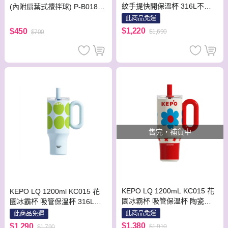
紋手提快開保溫杯 316L不銹
(內附扇葉式攪拌球) P-B0187
鋼 潘瑟拉
N 超值2盒組
此商品免運
$1,220
$450
$1,690
$700
售完，補貨中
KEPO LQ 1200mL KC015 花
KEPO LQ 1200ml KC015 花
園冰霸杯 吸管保溫杯 陶瓷款
園冰霸杯 吸管保溫杯 316L不
慵懶夏日
銹鋼款 綠色波點
此商品免運
此商品免運
$1,380
$1,290
$1,910
$1,790