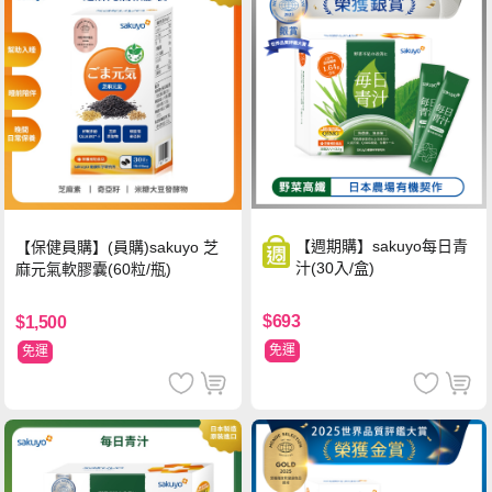
【週期購】sakuyo每日青
【保健員購】(員購)sakuyo 芝
汁(30入/盒)
麻元氣軟膠囊(60粒/瓶)
$693
$1,500
免運
免運