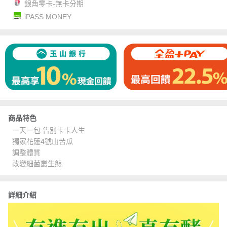
銀角零卡-無卡分期
iPASS MONEY
商品特色
一天一包 告別卡卡人生
獨家花蓮4號山苦瓜
調整體質
改變細菌叢生態
詳細介紹