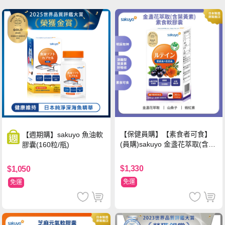
【保健員購】【素食者可食】
【週期購】sakuyo 魚油軟
(員購)sakuyo 金盞花萃取(含葉
膠囊(160粒/瓶)
黃素)素食軟膠囊(食品)(30顆/
瓶)
$1,330
$1,050
免運
免運