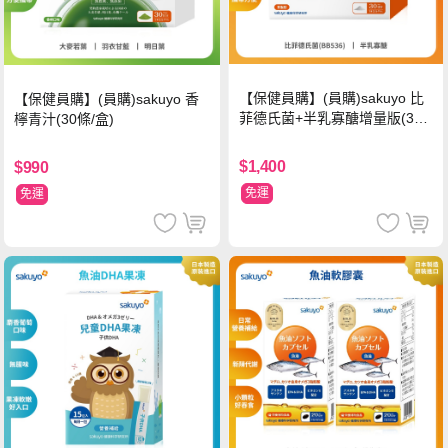
【保健員購】(員購)sakuyo 比
【保健員購】(員購)sakuyo 香
菲德氏菌+半乳寡醣增量版(30
檸青汁(30條/盒)
條_盒)
$1,400
$990
免運
免運