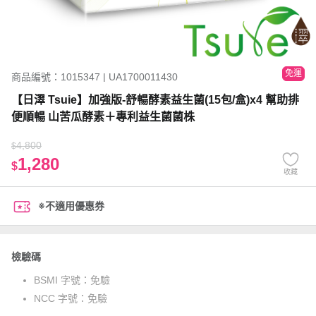
免運
商品編號：1015347 | UA1700011430
【日濢 Tsuie】加強版-舒暢酵素益生菌(15包/盒)x4 幫助排
便順暢 山苦瓜酵素＋專利益生菌菌株
4,800
$
1,280
$
收藏
※不適用優惠券
檢驗碼
BSMI 字號：
免驗
NCC 字號：
免驗