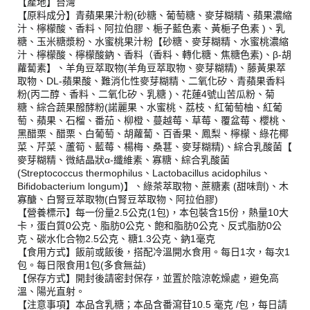
【產地】台灣
【原料成分】青蘋果果汁粉(砂糖、葡萄糖、麥芽糊精、蘋果濃縮
汁、檸檬酸、香料、阿拉伯膠、梔子藍色素、黃梔子色素 )、乳
糖、玉米糖漿粉、水蜜桃果汁粉【砂糖、麥芽糊精、水蜜桃濃縮
汁、檸檬酸、檸檬酸鈉、香料（香料、轉化糖、焦糖色素)、β-胡
蘿蔔素】、羊角豆萃取物(羊角豆萃取物、麥芽糊精)、藤黃果萃
取物、DL-蘋果酸、難消化性麥芽糊精、二氧化矽、青蘋果香料
粉(丙二醇、香料、二氧化矽、乳糖 )、花蓮4號山苦瓜粉、菊
糖、綜合蔬果醱酵粉(諾麗果、水蜜桃、荔枝、紅葡萄柚、紅葡
萄、蘋果、石榴、番茄、柳橙、蔓越莓、草莓、覆盆莓、櫻桃、
黑醋栗、醋栗、白葡萄、胡蘿蔔、百香果、鳳梨、檸檬、綠花椰
菜、芹菜、蘆筍、藍莓、楊梅、桑葚、麥芽糊精)、綜合乳酸菌【
麥芽糊精、微結晶狀α-纖維素、寡糖、綜合乳酸菌
(Streptococcus thermophilus、Lactobacillus acidophilus、
Bifidobacterium longum)】、綠茶萃取物、蔗糖素 (甜味劑)、木
寡醣、白腎豆萃取物(白腎豆萃取物、阿拉伯膠)
【營養標示】每一份量2.5公克(1包)，本包裝含15份，熱量10大
卡，蛋白質0公克、脂肪0公克、飽和脂肪0公克、反式脂肪0公
克、碳水化合物2.5公克、糖1.3公克、鈉1毫克
【食用方式】飯前或飯後，搭配冷溫開水食用。每日1次，每次1
包。每日限食用1包(多食無益)
【保存方式】開封後請密封保存，並置於陰涼乾燥處，避免高
溫、陽光直射。
【注意事項】本品含乳糖；本品含番瀉苷10.5 毫克 /包，每日請