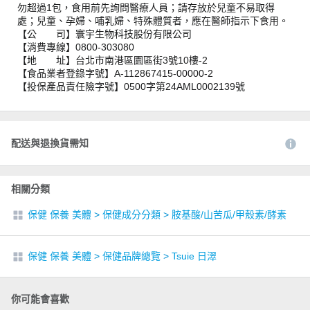
勿超過1包，食用前先詢問醫療人員；請存放於兒童不易取得
處；兒童、孕婦、哺乳婦、特殊體質者，應在醫師指示下食用。
【公 司】寰宇生物科技股份有限公司
【消費專線】0800-303080
【地 址】台北市南港區園區街3號10樓-2
【食品業者登錄字號】A-112867415-00000-2
【投保產品責任險字號】0500字第24AML0002139號
配送與退換貨需知
相關分類
保健 保養 美體
>
保健成分分類
>
胺基酸/山苦瓜/甲殼素/酵素
保健 保養 美體
>
保健品牌總覽
>
Tsuie 日濢
你可能會喜歡