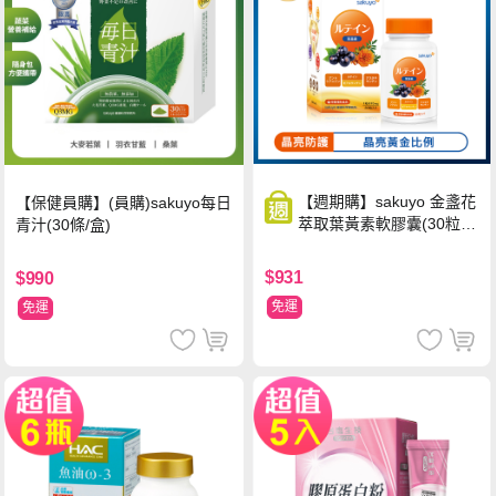
【週期購】sakuyo 金盞花
【保健員購】(員購)sakuyo每日
萃取葉黃素軟膠囊(30粒/
青汁(30條/盒)
瓶)
$931
$990
免運
免運