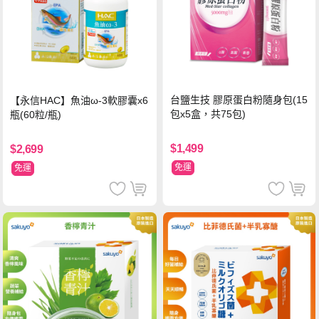
台鹽生技 膠原蛋白粉隨身包(15
【永信HAC】魚油ω-3軟膠囊x6
包x5盒，共75包)
瓶(60粒/瓶)
$1,499
$2,699
免運
免運