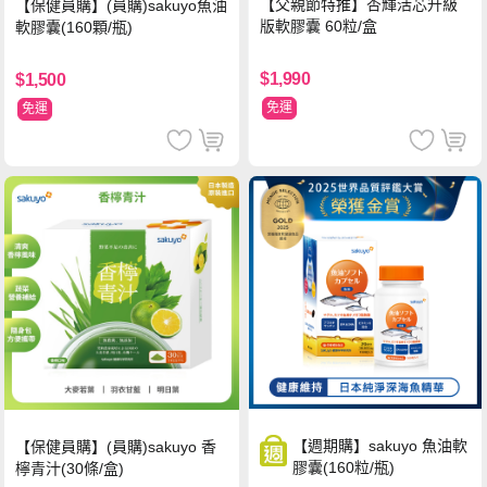
【父親節特推】杏輝活芯升級
【保健員購】(員購)sakuyo魚油
版軟膠囊 60粒/盒
軟膠囊(160顆/瓶)
$1,990
$1,500
免運
免運
【週期購】sakuyo 魚油軟
【保健員購】(員購)sakuyo 香
膠囊(160粒/瓶)
檸青汁(30條/盒)