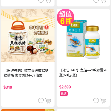
【永信HAC】魚油ω-3軟膠囊x6
【保健員購】喉立爽爽喉軟糖
瓶(60粒/瓶)
歡暢桶 素食(枇杷+八仙果)
$2,699
$349
免運