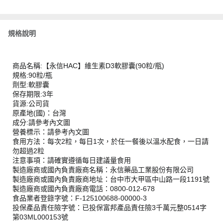
規格說明
商品名稱:【永信HAC】維生素D3軟膠囊(90粒/瓶)
規格:90粒/瓶
劑型:軟膠囊
保存期限:3年
貨源:公司貨
原產地(國)：台灣
成分:請參考內文圖
營養標示：請參考內文圖
食用方法：每次2粒，每日1次，於任一餐後以溫水配食，一日請
勿超過2粒
注意事項：請確實遵循每日建議量食用
製造廠商或國內負責廠商名稱：永信藥品工業股份有限公司
製造廠商或國內負責廠商地址：台中市大甲區中山路一段1191號
製造廠商或國內負責廠商電話：0800-012-678
食品業者登錄字號：F-125100688-00000-3
投保產品責任險字號：已投保富邦產品責任險3千萬元整0514字
第03ML000153號