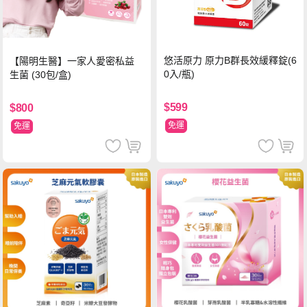
悠活原力 原力B群長效緩釋錠(6
【陽明生醫】一家人愛密私益
0入/瓶)
生菌 (30包/盒)
$599
$800
免運
免運