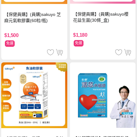
【保健員購】(員購)sakuyo櫻
【保健員購】(員購)sakuyo 芝
花益生菌(30條_盒)
麻元氣軟膠囊(60粒/瓶)
$1,180
$1,500
免運
免運