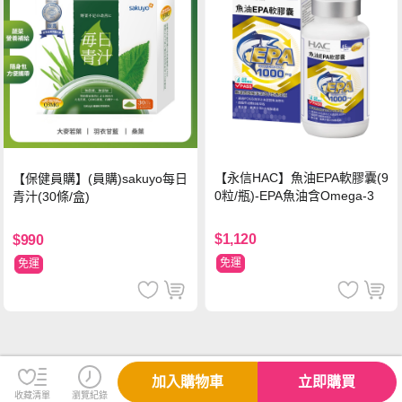
【永信HAC】魚油EPA軟膠囊(9
【保健員購】(員購)sakuyo每日
0粒/瓶)-EPA魚油含Omega-3
青汁(30條/盒)
$1,120
$990
免運
免運
加入購物車
立即購買
收藏清單
瀏覽紀錄