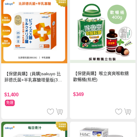
【保健員購】喉立爽爽喉軟糖
【保健員購】(員購)sakuyo 比
歡暢桶(枇杷)
菲德氏菌+半乳寡醣增量版(30
條_盒)
$349
$1,400
免運