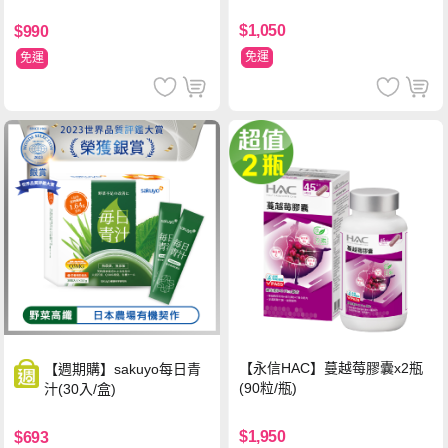
$1,050
$990
免運
免運
【永信HAC】蔓越莓膠囊x2瓶
【週期購】sakuyo每日青
(90粒/瓶)
汁(30入/盒)
$1,950
$693