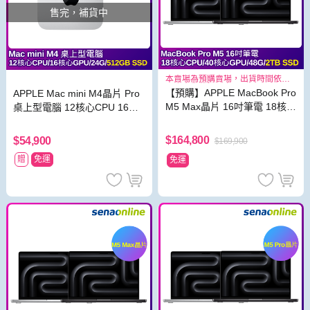
售完，補貨中
本賣場為預購賣場，出貨時間依照
原廠出貨狀況而定
【預購】APPLE MacBook Pro
APPLE Mac mini M4晶片 Pro
M5 Max晶片 16吋筆電 18核心
桌上型電腦 12核心CPU 16核
CPU 40核心GPU 48G 2TB S
心GPU 24G 512G SSD 銀
SD
$164,800
$54,900
$169,900
贈
免運
免運