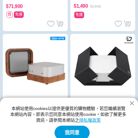
$1,490
$71,900
$1,690
贈
免運
免運
本網站使用cookies以提供更優質的購物體驗，若您繼續瀏覽
DUX DUCIS Apple 蘋果 Mac
SIKAI Mac Mini (M4/M4 Pro)
本網站內容，即表示您同意本網站使用cookie。如欲了解更多
Mini (M4) 磁吸皮紋收納盒
原木散熱增高架
資訊，請參閱本網站之
隱私權政策
$490
$520
$690
$720
我同意