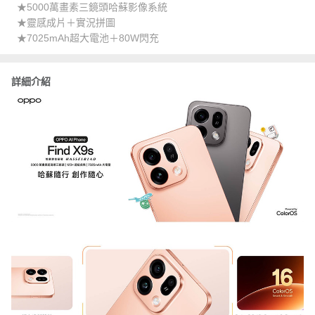
★5000萬畫素三鏡頭哈蘇影像系統
★靈感成片＋實況拼圖
★7025mAh超大電池＋80W閃充
詳細介紹