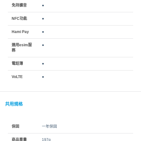
免持擴音
●
NFC功能
●
Hami Pay
●
適用esim服
●
務
電話簿
●
VoLTE
●
共用規格
保固
一年保固
商品重量
197g