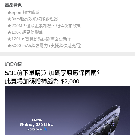
商品特色
★Spen 極致體驗
★3nm超高效能旗艦處理器
★200MP 億級畫素相機、絕佳夜拍效果
★100x 超高倍變焦
★120Hz 智慧動態調節畫面更新率
★5000 mAh超強電力 (支援超快速充電)
詳細介紹
5/31前下單購買 加碼享原廠保固兩年
此賣場加碼贈神腦幣 $2,000