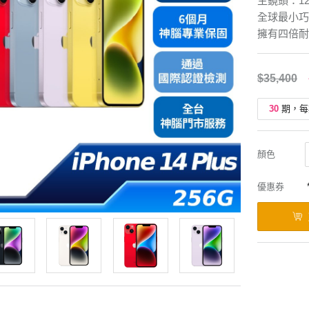
主鏡頭：1
全球最小巧
擁有四倍耐
$35,400
30
期，每
顏色
優惠券