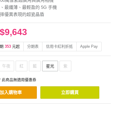
200萬像素超廣角與廣角相機
、最纖薄、最輕盈的 5G 手機
摔優異表現的超瓷晶盾
$9,643
期
353
元起
分期表
信用卡紅利折抵
Apple Pay
午夜
紅
藍
星光
紫
* 此商品無適用優惠券
加入購物車
立即購買