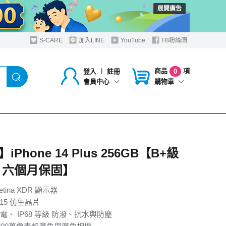
展開廣告
S-CARE
加入LINE
YouTube
FB粉絲團
商品
項
登入
︱
註冊
0
購物車
會員中心
iPhone 14 Plus 256GB【B+級
 六個月保固】
Retina XDR 顯示器
15 仿生晶片
、 IP68 等級 防潑、抗水與防塵