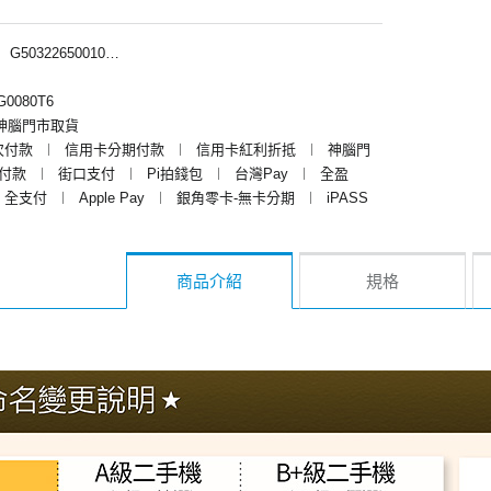
︱
G50322650010、G50322652010、G50322656010、G50322659010、G50322657010
0080T6
神腦門市取貨
次付款
︱
信用卡分期付款
︱
信用卡紅利折抵
︱
神腦門
y付款
︱
街口支付
︱
Pi拍錢包
︱
台灣Pay
︱
全盈
全支付
︱
Apple Pay
︱
銀角零卡-無卡分期
︱
iPASS
商品介紹
規格