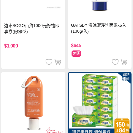
GATSBY 激涼潔淨洗面露x5入
遠東SOGO百貨1000元好禮即
(130g/入)
享券(餘額型)
$645
$1,000
免運