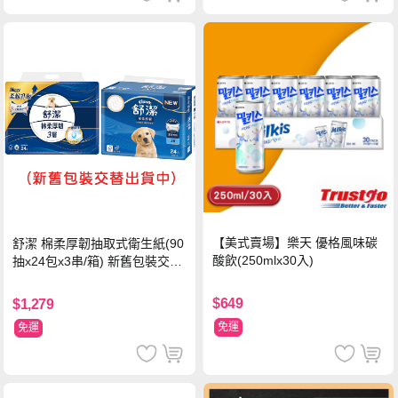
【美式賣場】樂天 優格風味碳
舒潔 棉柔厚韌抽取式衛生紙(90
酸飲(250mlx30入)
抽x24包x3串/箱) 新舊包裝交替
出貨
$649
$1,279
免運
免運