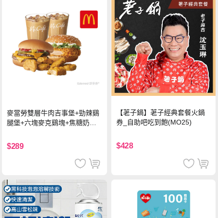
【荖子鍋】荖子經典套餐火鍋
麥當勞雙層牛肉吉事堡+勁辣鷄
券_自助吧吃到飽(MO25)
腿堡+六塊麥克鷄塊+焦糖奶茶
(冰)*2 好禮即享券
$428
$289