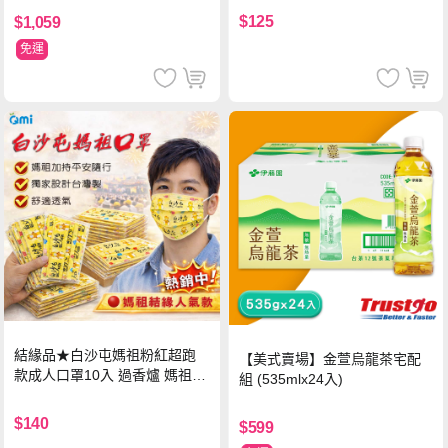
$125
$1,059
免運
結緣品★白沙屯媽祖粉紅超跑
【美式賣場】金萱烏龍茶宅配
款成人口罩10入 過香爐 媽祖加
組 (535mlx24入)
持
$140
$599