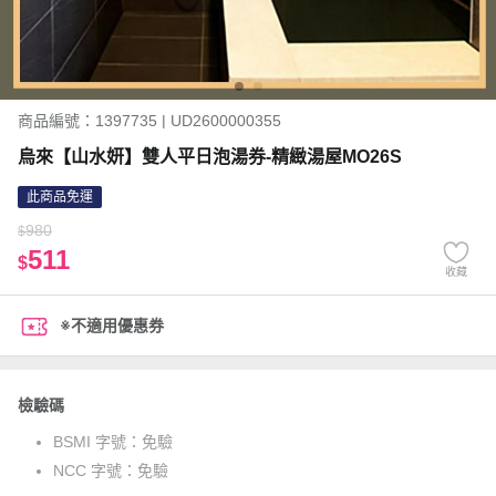
商品編號：1397735 | UD2600000355
烏來【山水妍】雙人平日泡湯券-精緻湯屋MO26S
此商品免運
980
$
511
$
收藏
※不適用優惠券
檢驗碼
BSMI 字號：
免驗
NCC 字號：
免驗