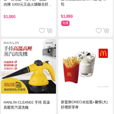
包
向辣 1000元王品火鍋聯合好禮
即享券(一次抵用型)
$1,899
$1,000
免運
麥當勞OREO冰炫風+薯條(大)
HANLIN-CLEAN02 手持 高溫
好禮即享券
高壓蒸汽清洗機