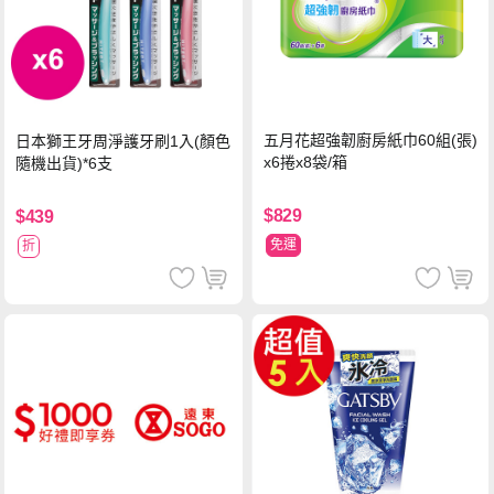
五月花超強韌廚房紙巾60組(張)
日本獅王牙周淨護牙刷1入(顏色
x6捲x8袋/箱
隨機出貨)*6支
$829
$439
免運
折