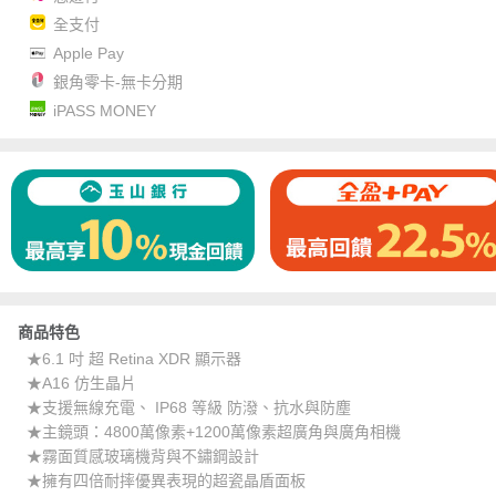
全支付
Apple Pay
銀角零卡-無卡分期
iPASS MONEY
商品特色
★6.1 吋 超 Retina XDR 顯示器
★A16 仿生晶片
★支援無線充電、 IP68 等級 防潑、抗水與防塵
★主鏡頭：4800萬像素+1200萬像素超廣角與廣角相機
★霧面質感玻璃機背與不鏽鋼設計
★擁有四倍耐摔優異表現的超瓷晶盾面板