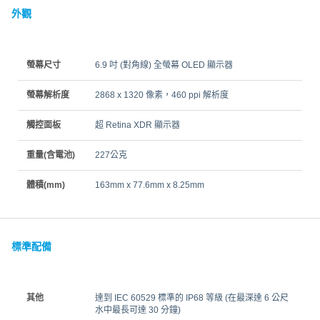
外觀
螢幕尺寸
6.9 吋 (對角線) 全螢幕 OLED 顯示器
螢幕解析度
2868 x 1320 像素，460 ppi 解析度
觸控面板
超 Retina XDR 顯示器
重量(含電池)
227公克
體積(mm)
163mm x 77.6mm x 8.25mm
標準配備
其他
達到 IEC 60529 標準的 IP68 等級 (在最深達 6 公尺
水中最長可達 30 分鐘)