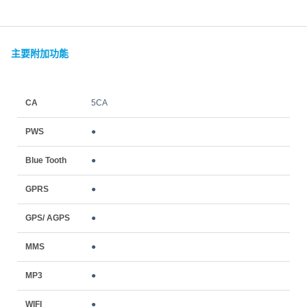
主要附加功能
CA
5CA
PWS
●
Blue Tooth
●
GPRS
●
GPS/ AGPS
●
MMS
●
MP3
●
WIFI
●