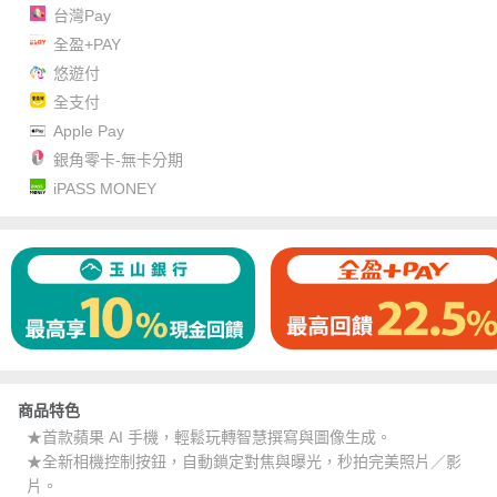
台灣Pay
全盈+PAY
悠遊付
全支付
Apple Pay
銀角零卡-無卡分期
iPASS MONEY
商品特色
★首款蘋果 AI 手機，輕鬆玩轉智慧撰寫與圖像生成。
★全新相機控制按鈕，自動鎖定對焦與曝光，秒拍完美照片／影
片。