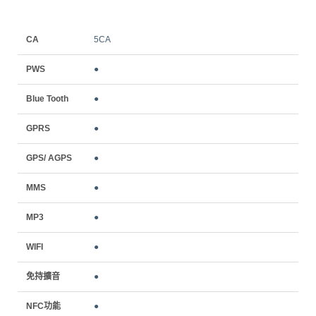
CA
5CA
PWS
●
Blue Tooth
●
GPRS
●
GPS/ AGPS
●
MMS
●
MP3
●
WIFI
●
免持擴音
●
NFC功能
●