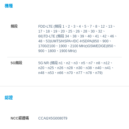
機種
頻段
FDD‑LTE (頻段 1、2、3、4、5、7、8、12、13、
17、18、19、20、25、26、28、30、32、
66)TD‑LTE (頻段 34、38、39、40、41、42、46、
48、53)UMTS/HSPA+/DC-HSDPA(850、900、
1700/2100、1900、2100 MHz)GSM/EDGE(850、
900、1800、1900 MHz)
5G頻段
5G NR (頻段 n1、n2、n3、n5、n7、n8、n12、
n20、n25、n26、n28、n30、n38、n40、n41、
n48、n53、n66、n70、n77、n78、n79)
認證
NCC認證碼
CCAI245G0080T9