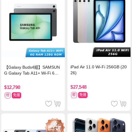
iPad Air 11.0 Wi-Fi 256GB (20
【Galaxy Buds4組】SAMSUN
26)
G Galaxy Tab A11+ Wi-Fi 6G/1
28G (X230)
$27,548
$12,790
贈
免運
贈
免運