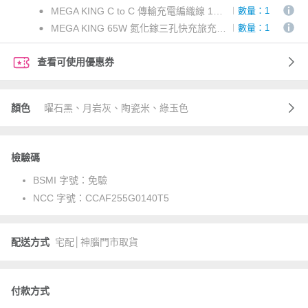
MEGA KING C to C 傳輸充電編織線 1M 黑
數量：1
MEGA KING 65W 氮化鎵三孔快充旅充頭(2C1A) 白
數量：1
查看可使用優惠券
顏色
曜石黑、月岩灰、陶瓷米、綠玉色
檢驗碼
BSMI 字號：
免驗
NCC 字號：
CCAF255G0140T5
配送方式
宅配│神腦門市取貨
付款方式