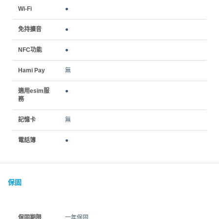
Wi-Fi
●
免持擴音
●
NFC功能
●
Hami Pay
無
適用esim服
●
務
記憶卡
無
電話簿
●
保固
保固期限
一年保固