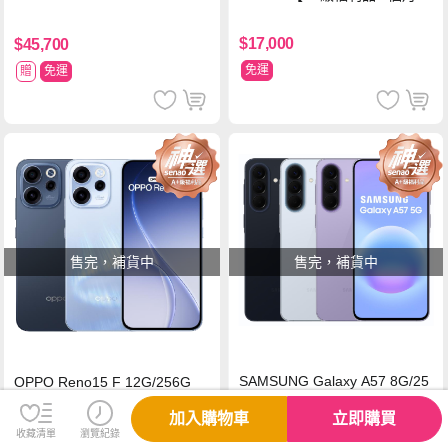
固】
$17,000
$45,700
免運
贈
免運
售完，補貨中
售完，補貨中
SAMSUNG Galaxy A57 8G/25
OPPO Reno15 F 12G/256G
6G 雅痞藍【A+級福利品 6個月
【A+級福利品 6個月保固】
加入購物車
立即購買
保固】
收藏清單
瀏覽紀錄