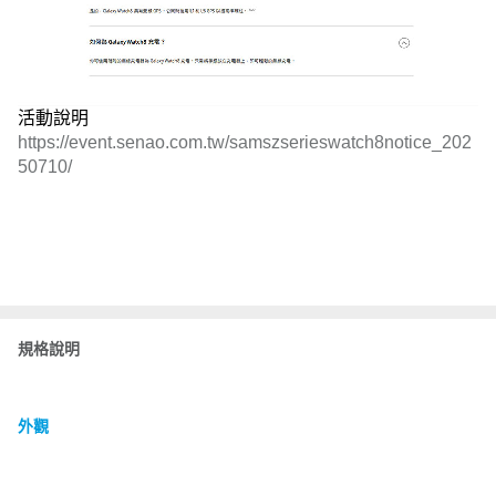
活動說明
https://event.senao.com.tw/samszserieswatch8notice_202
50710/
規格說明
外觀