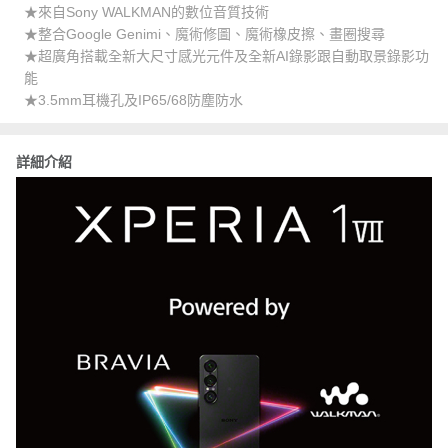
★來自Sony WALKMAN的數位音質技術
★整合Google Genimi、魔術修圖、魔術橡皮擦、畫圈搜尋
★超廣角搭載全新大尺寸感光元件及全新AI錄影跟自動取景錄影功
能
★3.5mm耳機孔及IP65/68防塵防水
詳細介紹