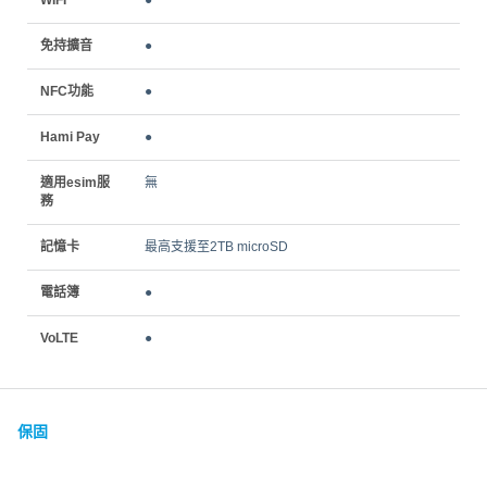
免持擴音
●
NFC功能
●
Hami Pay
●
適用esim服
無
務
記憶卡
最高支援至2TB microSD
電話簿
●
VoLTE
●
保固