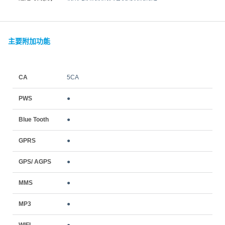
主要附加功能
CA
5CA
PWS
●
Blue Tooth
●
GPRS
●
GPS/ AGPS
●
MMS
●
MP3
●
WIFI
●